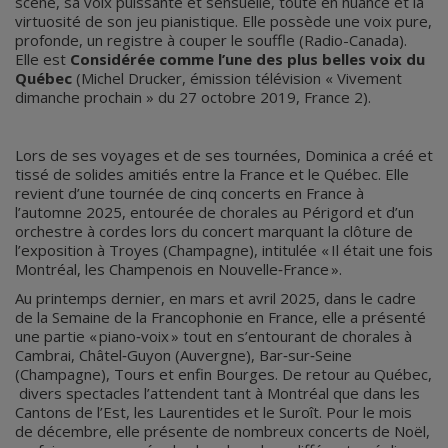
scène, sa voix puissante et sensuelle, toute en nuance et la
virtuosité de son jeu pianistique. Elle possède une voix pure,
profonde, un registre à couper le souffle (Radio-Canada).
Elle est
Considérée comme l’une des plus belles voix du
Québec
(Michel Drucker, émission télévision « Vivement
dimanche prochain » du 27 octobre 2019, France 2).
Lors de ses voyages et de ses tournées, Dominica a créé et
tissé de solides amitiés entre la France et le Québec. Elle
revient d’une tournée de cinq concerts en France à
l’automne 2025, entourée de chorales au Périgord et d’un
orchestre à cordes lors du concert marquant la clôture de
l’exposition à Troyes (Champagne), intitulée « Il était une fois
Montréal, les Champenois en Nouvelle‑France ».
Au printemps dernier, en mars et avril 2025, dans le cadre
de la Semaine de la Francophonie en France, elle a présenté
une partie « piano‑voix » tout en s’entourant de chorales à
Cambrai, Châtel‑Guyon (Auvergne), Bar‑sur‑Seine
(Champagne), Tours et enfin Bourges. De retour au Québec,
divers spectacles l’attendent tant à Montréal que dans les
Cantons de l’Est, les Laurentides et le Suroît. Pour le mois
de décembre, elle présente de nombreux concerts de Noël,