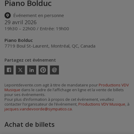
Piano Bolduc
Événement en personne
29 avril 2026
19h30 – 22h00 / Entrée: 19h00
Piano Bolduc
7719 Boul St-Laurent
,
Montréal
,
QC
,
Canada
Partagez cet événement
Twitter
Facebook
Linkedin
Pinterest
Envoyer
par
courriel
Lepointdevente.com agit à titre de mandataire pour
Productions VDV
Musique
dans le cadre de l’affichage en ligne et la vente de billets
pour ses événements.
Pour plus d’information à propos de cet événement, veuillez
contacter l’organisateur de l’événement,
Productions VDV Musique
, à
jacques.vandevoorde@sympatico.ca
.
Achat de billets