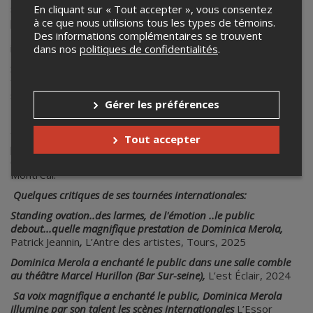
spectacle dans les prestigieux théâtres de Taiwan et les
En cliquant sur « Tout accepter », vous consentez
plus grandes villes de Taiwan dont Taipei, Kaoshiung,
à ce que nous utilisions tous les types de témoins.
Taichung avec ses compositions et un répertoire
Des informations complémentaires se trouvent
international.
dans nos
politiques de confidentialités
.
Son année 2022 avait aussi été fort occupée avec deux
tournées couronnées de succès en France avec plus de 18
spectacles dans plusieurs régions: Bordeaux, Bergerac,
Gérer les préférences
Troyes, Auvergne, la Vendée et la Touraine la région de
Nice. et enfin à Paris. Au Québec, elle a effectué une
tournée d’été dans plusieurs parcs de Montréal et a donné
Tout accepter
plusieurs concerts de Noël dont un accompagnée par une
chorale à l’église de la Visitation l’une des plus anciennes de
Montréal.
Quelques critiques de ses tournées internationales:
Standing ovation..des larmes, de l'émotion ..le public
debout...quelle magnifique prestation de Dominica Merola,
Patrick Jeannin
,
L’Antre des artistes, Tours, 2025
Dominica Merola a enchanté le public dans une salle comble
au théâtre Marcel Hurillon (Bar Sur-seine),
L’est Éclair, 2024
Sa voix magnifique a enchanté le public, Dominica Merola
illumine par son talent les scènes internationales
L’Essor