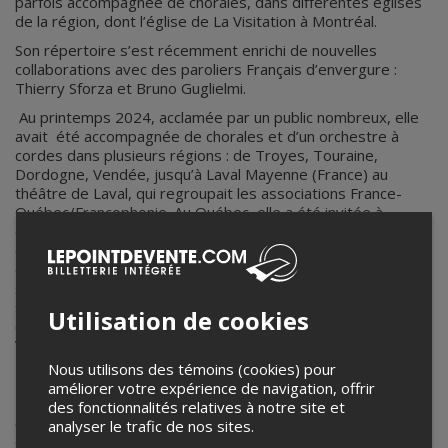
parfois accompagnée de chorales, dans différentes églises
de la région, dont l’église de La Visitation à Montréal.
Son répertoire s’est récemment enrichi de nouvelles
collaborations avec des paroliers Français d’envergure :
Thierry Sforza et Bruno Guglielmi.
Au printemps 2024, acclamée par un public nombreux, elle
avait été accompagnée de chorales et d’un orchestre à
cordes dans plusieurs régions : de Troyes, Touraine,
Dordogne, Vendée, jusqu’à Laval Mayenne (France) au
théâtre de Laval, qui regroupait les associations France-
Québec/Francophonie. Au Québec, elle a été invitée à
donner plusieurs concerts en plein air. Parmi ses spectacles,
elle a présenté une formule unique alliant ses talents de
chanteuse-pianiste à ceux de dessinatrice et conteuse de sa
sœur Caroline. En plus de ses démarches en vue d’enrichir
son répertoire de chansons originales, elle a donné plusieurs
Utilisation de cookies
concerts de Noël, à Montréal et en région , dont l’un à
Valleyfield avec la chorale locale Les Gondoliers.
Nous utilisons des témoins (cookies) pour
améliorer votre expérience de navigation, offrir
En septembre 2023 son spectacle :
Après 2020, de Montréal
des fonctionnalités relatives à notre site et
à Taiwan
, reçoit un grand succès de la part du public et des
analyser le trafic de nos sites.
diffuseurs. Une première en Asie où elle présente son