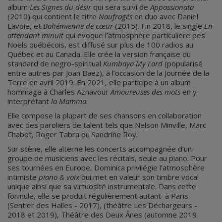
album
Les Signes du désir
qui sera suivi de
Appassionata
(2010) qui contient le titre
Naufragés
en duo avec Daniel
Lavoie, et
Bohémienne de cœur
(2015). Fin 2018, le single
En
attendant minuit
qui évoque l’atmosphère particulière des
Noëls québécois, est diffusé sur plus de 100 radios au
Québec et au Canada. Elle crée la version française du
standard de negro-spiritual
Kumbaya My Lord
(popularisé
entre autres par Joan Baez),
à l’occasion de la Journée de la
Terre en avril 2019. En 2021, elle participe à un album
hommage à Charles Aznavour
Amoureuses des mots
en y
interprétant
la Mamma.
Elle compose la plupart de ses chansons en collaboration
avec des paroliers de talent tels que Nelson Minville, Marc
Chabot, Roger Tabra ou Sandrine Roy.
Sur scène, elle alterne les concerts accompagnée d’un
groupe de musiciens avec les récitals, seule au piano. Pour
ses tournées en Europe, Dominica privilégie l’atmosphère
intimiste
piano & voix
qui met en valeur son timbre vocal
unique ainsi que sa virtuosité instrumentale. Dans cette
formule, elle se produit régulièrement autant à Paris
(Sentier des Halles - 2017), (théâtre Les Déchargeurs -
2018 et 2019), Théâtre des Deux Ânes (automne 2019