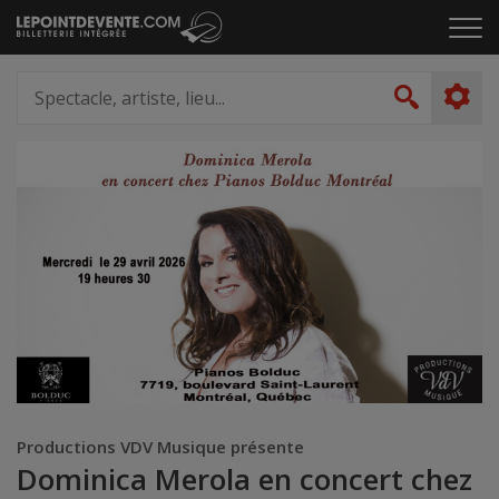
Passer
Cliq
au
pou
contenu
ouvr
Spectacle,
le
artiste,
Recher
men
lieu...
Productions VDV Musique présente
Dominica Merola en concert chez