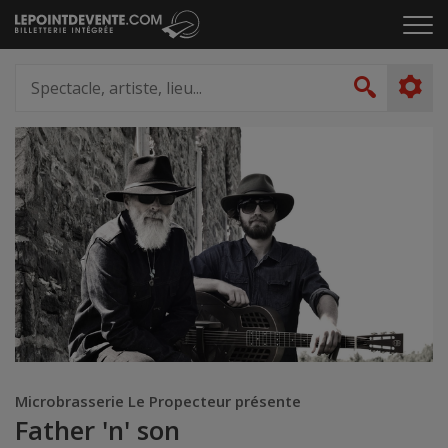
Passer
Cliq
au
pou
contenu
ouvr
Spectacle,
le
artiste,
Recher
men
lieu...
Microbrasserie Le Propecteur présente
Father 'n' son