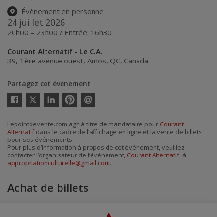
Événement en personne
24 juillet 2026
20h00 – 23h00 / Entrée: 16h30
Courant Alternatif - Le C.A.
39, 1ère avenue ouest
,
Amos
,
QC
,
Canada
Partagez cet événement
Twitter
Facebook
Linkedin
Pinterest
Envoyer
par
courriel
Lepointdevente.com agit à titre de mandataire pour
Courant
Alternatif
dans le cadre de l’affichage en ligne et la vente de billets
pour ses événements.
Pour plus d’information à propos de cet événement, veuillez
contacter l’organisateur de l’événement,
Courant Alternatif
, à
appropriationculturelle@gmail.com
.
Achat de billets