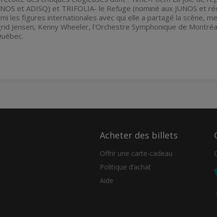
UNOS et ADISQ) et TRIFOLIA- le Refuge (nominé aux JUNOS et réc
mi les figures internationales avec qui elle a partagé la scène, m
rid Jensen, Kenny Wheeler, l’Orchestre Symphonique de Montréal,
Québec.
Acheter des billets
Offrir une carte-cadeau
Politique d’achat
Aide