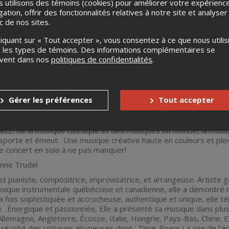
 utilisons des témoins (cookies) pour améliorer votre expérienc
gation, offrir des fonctionnalités relatives à notre site et analyser
ic de nos sites.
liquant sur « Tout accepter », vous consentez à ce que nous utilis
 les types de témoins. Des informations complémentaires se
uvent dans nos
politiques de confidentialités
.
TACLES PIANO SOLO POUR 125$ JUSQU'AU 31 DÉCEMBRE
DISPO
Gérer les préférences
Tout accepter
piano solo
vie ».
jazz, de la musique classique et des musiques du monde, la musiq
nsporte et émeut. Une musique créative haute en couleurs et ple
re concert en solo à ne pas manquer!
anne Trudel
t pianiste, compositrice, improvisatrice, et arrangeuse. Artiste
sique instrumentale québécoise et canadienne, elle a démontré m
À la fois sophistiquée et accrocheuse, authentique et unique, elle 
ue. Énergique et passionnée, Elle a présenté sa musique dans plu
llemagne, Angleterre, Écosse, Italie, Hongrie, Pays-Bas, Chine.
 récolté des critiques élogieuses dont : Time-Poem La joie de l