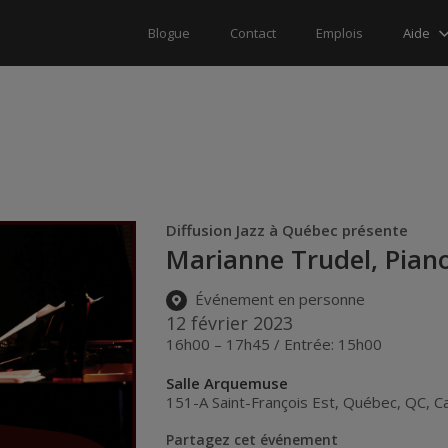
Aide
Blogue
Contact
Emplois
Diffusion Jazz à Québec présente
Marianne Trudel, Piano
Événement en personne
12 février 2023
16h00 – 17h45 / Entrée: 15h00
Salle Arquemuse
151-A Saint-François Est
,
Québec
,
QC
,
C
Partagez cet événement