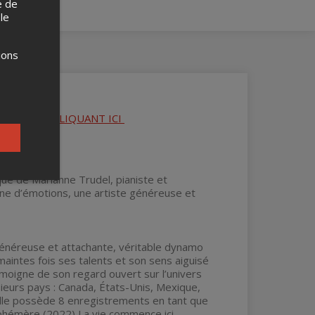
e de
 le
ions
NIBLE EN CLIQUANT ICI
ue de Marianne Trudel, pianiste et
ine d’émotions, une artiste généreuse et
 généreuse et attachante, véritable dynamo
aintes fois ses talents et son sens aiguisé
témoigne de son regard ouvert sur l’univers
sieurs pays : Canada, États-Unis, Mexique,
 Elle possède 8 enregistrements en tant que
’éphémère (2022) La vie commence ici-