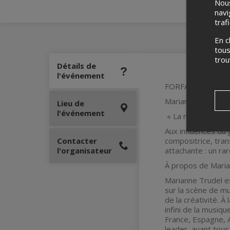
Nous
navi
traf
En c
tous
tro
Détails de
l'événement
FORFAIT 6 SPEC
Marianne Trudel, 
Lieu de
l'événement
« La musique et la 
Aux influences du 
Contacter
compositrice, tra
l'organisateur
attachante : un ra
À propos de Mari
Marianne Trudel es
sur la scène de mu
de la créativité. 
infini de la musiq
France, Espagne, A
leader, ayant tous