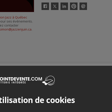
Twitter
Facebook
Linkedin
Pinterest
Envoyer
par
sion Jazz à Québec
courriel
s pour ses événements.
ez contacter
simon@jazzenjuin.ca
.
Merci de confirmer que vous n'êtes pas un robot ci-bas.
ilisation de cookies