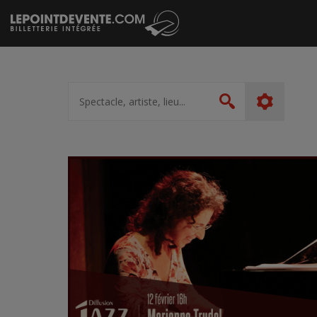
Passer
au
contenu
Spectacle,
artiste,
Rechercher
lieu...