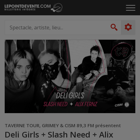
Passer
Cliq
au
pou
contenu
ouvr
Spectacle,
le
artiste,
Recher
men
lieu...
TAVERNE TOUR, GRIMEY & CISM 89,3 FM présentent
Deli Girls + Slash Need + Alix