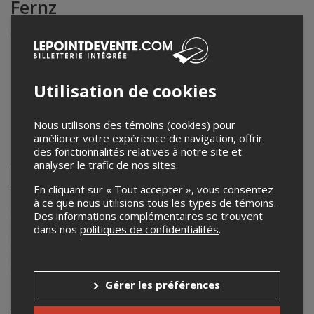
Fernz
Événement en personne
8 février 2024
21h00 – 23h45 / Entrée: 20h00
Utilisation de cookies
Le Ministère
4521 Boulevard Saint-Laurent, Montréal, QC, Canada, H2T
1R2
,
Montréal
,
QC
,
Canada
Nous utilisons des témoins (cookies) pour
améliorer votre expérience de navigation, offrir
des fonctionnalités relatives à notre site et
Partagez cet événement
analyser le trafic de nos sites.
Twitter
En cliquant sur « Tout accepter », vous consentez
Facebook
Linkedin
Pinterest
Envoyer
à ce que nous utilisions tous les types de témoins.
par
courriel
Lepointdevente.com agit à titre de mandataire pour
TAVERNE TOUR
Des informations complémentaires se trouvent
dans le cadre de l’affichage en ligne et la vente de billets pour ses
dans nos
politiques de confidentialités
.
événements.
Pour plus d’information à propos de cet événement, veuillez
contacter l’organisateur de l’événement,
TAVERNE TOUR
, à
info@tavernetour.ca
.
Gérer les préférences
Achat de billets