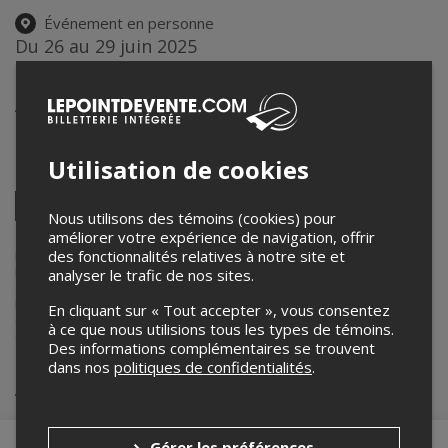
Événement en personne
Du 26 au 29 juin 2025
14h00 – 23h30
Au coeur du village (Église)
134, rue principale
,
Sainte-Claire
,
QC
,
Canada
Utilisation de cookies
Partagez cet événement
Twitter
Nous utilisons des témoins (cookies) pour
Facebook
Linkedin
Pinterest
Envoyer
améliorer votre expérience de navigation, offrir
par
courriel
des fonctionnalités relatives à notre site et
Lepointdevente.com agit à titre de mandataire pour
Sainte-Claire en
Fête
dans le cadre de l’affichage en ligne et la vente de billets pour
analyser le trafic de nos sites.
ses événements.
Pour plus d’information à propos de cet événement, veuillez
En cliquant sur « Tout accepter », vous consentez
contacter l’organisateur de l’événement,
Sainte-Claire en Fête
, à
à ce que nous utilisions tous les types de témoins.
communication.claire.fete@gmail.com
.
Des informations complémentaires se trouvent
dans nos
politiques de confidentialités
.
Achat de billets
Gérer les préférences