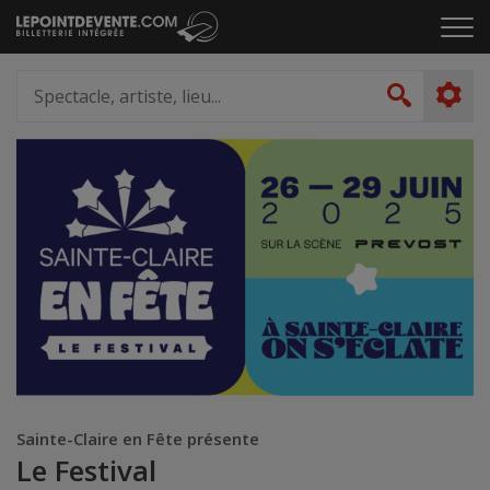
Passer
Cliq
au
pou
contenu
ouvr
Spectacle,
le
artiste,
Recher
men
lieu...
Sainte-Claire en Fête présente
Le Festival