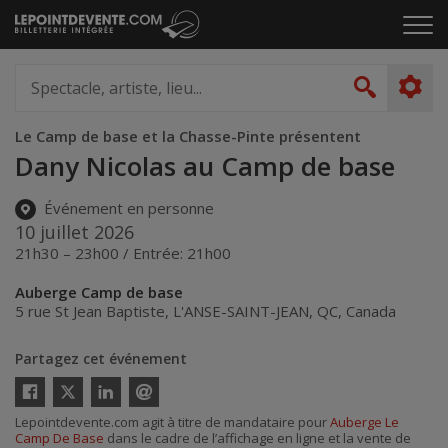
Passer
Cliq
au
pou
contenu
ouvr
Spectacle,
le
artiste,
Recher
men
lieu...
Le Camp de base et la Chasse-Pinte présentent
Dany Nicolas au Camp de base
Événement en personne
10 juillet 2026
21h30 – 23h00 / Entrée: 21h00
Auberge Camp de base
5 rue St Jean Baptiste
,
L'ANSE-SAINT-JEAN
,
QC
,
Canada
Partagez cet événement
Twitter
Facebook
Linkedin
Envoyer
Lepointdevente.com agit à titre de mandataire pour
Auberge Le
par
Camp De Base
dans le cadre de l’affichage en ligne et la vente de
courriel