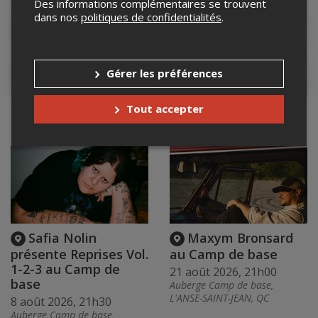
Des informations complémentaires se trouvent
dans nos
politiques de confidentialités
.
Lieu de l'événement
Gérer les préférences
Contacter l'organisateur
Tout accepter
Événements à venir
Safia Nolin
Maxym Bronsard
présente Reprises Vol.
au Camp de base
1-2-3 au Camp de
21 août 2026, 21h00
base
Auberge Camp de base,
L'ANSE-SAINT-JEAN, QC
8 août 2026, 21h30
Auberge Camp de base,