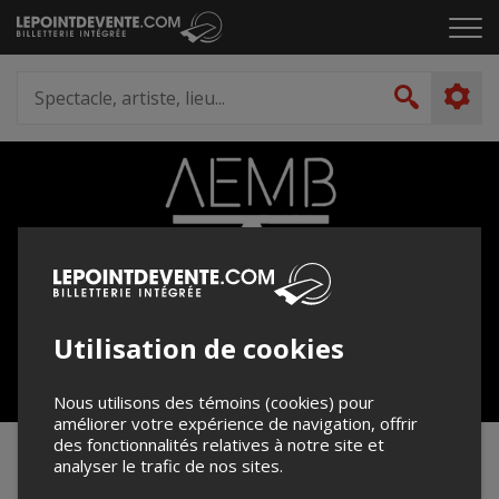
Passer
Cliq
au
pou
contenu
ouvr
Spectacle,
le
artiste,
Recher
men
lieu...
Utilisation de cookies
Nous utilisons des témoins (cookies) pour
améliorer votre expérience de navigation, offrir
des fonctionnalités relatives à notre site et
Spectacle Danse Fin d'année
analyser le trafic de nos sites.