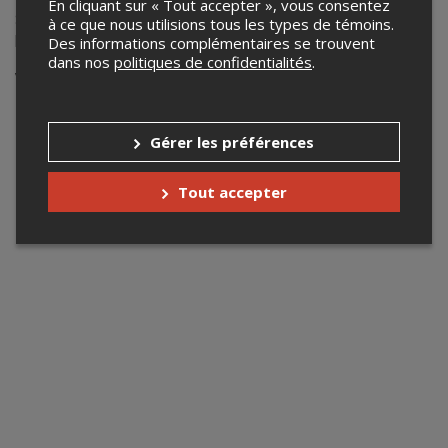
En cliquant sur « Tout accepter », vous consentez
Spectacle de fin d'année des élèves de sec.1 à 5 du
à ce que nous utilisions tous les types de témoins.
programme d'Arts-Études Danse.
Des informations complémentaires se trouvent
dans nos
politiques de confidentialités
.
Votre recherche n'a retourné aucun
résultat.
Gérer les préférences
Tout accepter