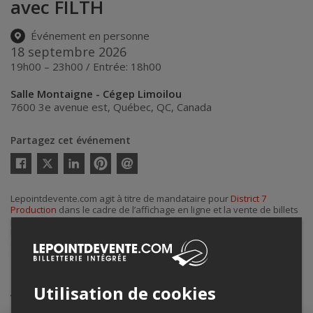
avec FILTH
Événement en personne
18 septembre 2026
19h00 – 23h00 / Entrée: 18h00
Salle Montaigne - Cégep Limoilou
7600 3e avenue est
,
Québec
,
QC
,
Canada
Partagez cet événement
Twitter
Facebook
Linkedin
Pinterest
Envoyer
par
courriel
Lepointdevente.com agit à titre de mandataire pour
District 7
Production
dans le cadre de l’affichage en ligne et la vente de billets
pour ses événements.
Pour plus d’information à propos de cet événement, veuillez
contacter l’organisateur de l’événement,
District 7 Production
, à
district7prod@gmail.com
.
Achat de billets
Utilisation de cookies