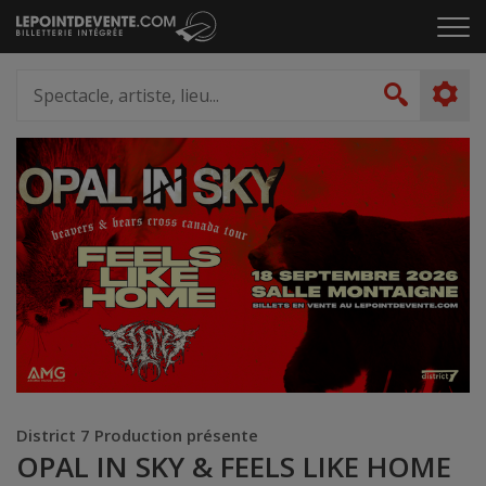
Passer
Cliq
au
pou
contenu
ouvr
Spectacle,
le
artiste,
Recher
men
lieu...
District 7 Production présente
OPAL IN SKY & FEELS LIKE HOME