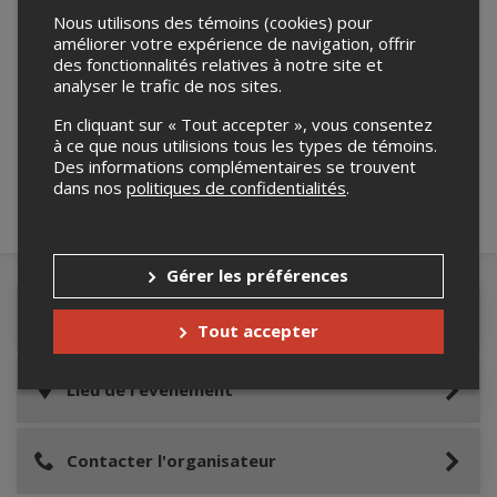
Nous utilisons des témoins (cookies) pour
améliorer votre expérience de navigation, offrir
des fonctionnalités relatives à notre site et
analyser le trafic de nos sites.
Merci de confirmer que vous n'êtes pas un
robot ci-bas.
En cliquant sur « Tout accepter », vous consentez
à ce que nous utilisions tous les types de témoins.
Des informations complémentaires se trouvent
dans nos
politiques de confidentialités
.
Gérer les préférences
Détails de l'événement
Tout accepter
Lieu de l'événement
Contacter l'organisateur