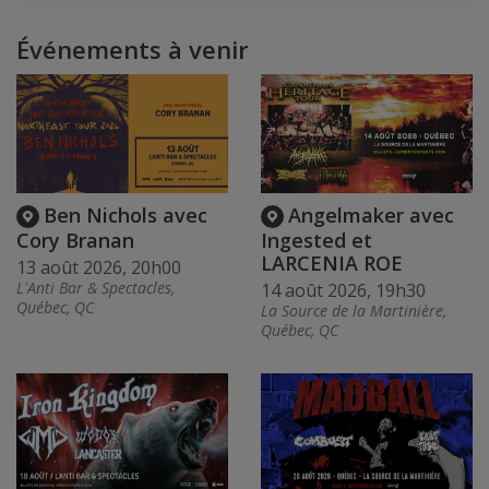
Événements à venir
Ben Nichols avec
Angelmaker avec
Cory Branan
Ingested et
LARCENIA ROE
13 août 2026, 20h00
L'Anti Bar & Spectacles,
14 août 2026, 19h30
Québec, QC
La Source de la Martinière,
Québec, QC