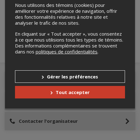
Nous utilisons des témoins (cookies) pour
améliorer votre expérience de navigation, offrir
Merci de confirmer que vous n'êtes pas un
des fonctionnalités relatives à notre site et
robot ci-bas.
analyser le trafic de nos sites.
En cliquant sur « Tout accepter », vous consentez
à ce que nous utilisions tous les types de témoins.
Des informations complémentaires se trouvent
dans nos
politiques de confidentialités
.
Gérer les préférences
Détails de l'événement
Tout accepter
Lieu de l'événement
Contacter l'organisateur