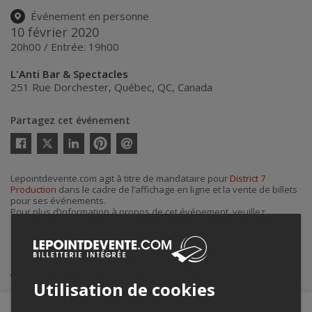
Événement en personne
10 février 2020
20h00 / Entrée: 19h00
L'Anti Bar & Spectacles
251 Rue Dorchester
,
Québec
,
QC
,
Canada
Partagez cet événement
Twitter
Facebook
Linkedin
Pinterest
Envoyer
par
courriel
Lepointdevente.com agit à titre de mandataire pour
District 7
Production
dans le cadre de l’affichage en ligne et la vente de billets
pour ses événements.
Pour plus d’information à propos de cet événement, veuillez
contacter l’organisateur de l’événement,
District 7 Production
, à
district7prod@gmail.com
.
Achat de billets
Utilisation de cookies