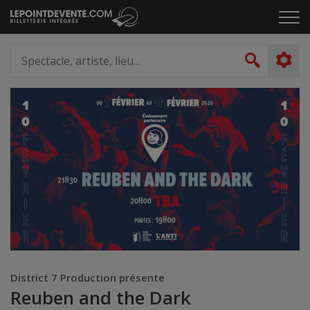
Passer
Cliq
au
pou
contenu
ouvr
Spectacle,
le
artiste,
Recher
men
lieu...
District 7 Production présente
Reuben and the Dark