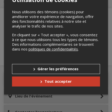
Achat de billets
Nous utilisons des témoins (cookies) pour
améliorer votre expérience de navigation, offrir
des fonctionnalités relatives à notre site et
analyser le trafic de nos sites.
Merci de confirmer que vous n'êtes pas un
robot ci-bas.
En cliquant sur « Tout accepter », vous consentez
à ce que nous utilisions tous les types de témoins.
Des informations complémentaires se trouvent
dans nos
politiques de confidentialités
.
Gérer les préférences
Détails de l'événement
Tout accepter
Lieu de l'événement