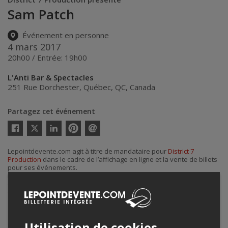
Sam Patch
Événement en personne
4 mars 2017
20h00 / Entrée: 19h00
L'Anti Bar & Spectacles
251 Rue Dorchester
,
Québec
,
QC
,
Canada
Partagez cet événement
Twitter
Facebook
Linkedin
Pinterest
Envoyer
par
Lepointdevente.com agit à titre de mandataire pour
District 7
courriel
Production
dans le cadre de l’affichage en ligne et la vente de billets
pour ses événements.
Pour plus d’information à propos de cet événement, veuillez
contacter l’organisateur de l’événement,
District 7 Production
, à
district7prod@gmail.com
.
Utilisation de cookies