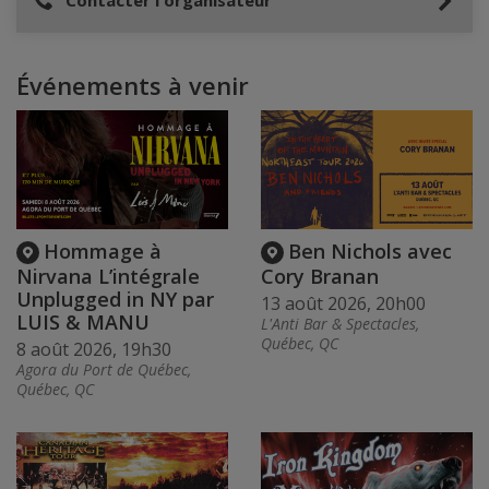
Contacter l'organisateur
Événements à venir
Hommage à
Ben Nichols avec
Nirvana L’intégrale
Cory Branan
Unplugged in NY par
13 août 2026, 20h00
LUIS & MANU
L'Anti Bar & Spectacles,
Québec, QC
8 août 2026, 19h30
Agora du Port de Québec,
Québec, QC