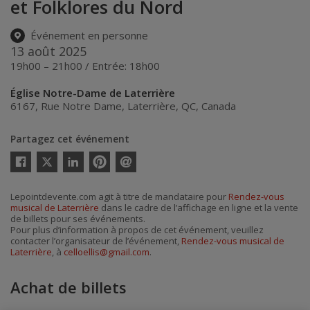
et Folklores du Nord
Événement en personne
13 août 2025
19h00 – 21h00 / Entrée: 18h00
Église Notre-Dame de Laterrière
6167, Rue Notre Dame
,
Laterrière
,
QC
,
Canada
Partagez cet événement
Twitter
Facebook
Linkedin
Pinterest
Envoyer
par
courriel
Lepointdevente.com agit à titre de mandataire pour
Rendez-vous
musical de Laterrière
dans le cadre de l’affichage en ligne et la vente
de billets pour ses événements.
Pour plus d’information à propos de cet événement, veuillez
contacter l’organisateur de l’événement,
Rendez-vous musical de
Laterrière
, à
celloellis@gmail.com
.
Achat de billets