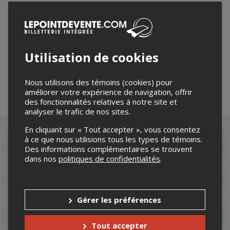
Merci de confirmer que vous n'êtes pas un
robot ci-bas.
Utilisation de cookies
Nous utilisons des témoins (cookies) pour
améliorer votre expérience de navigation, offrir
des fonctionnalités relatives à notre site et
analyser le trafic de nos sites.
En cliquant sur « Tout accepter », vous consentez
à ce que nous utilisions tous les types de témoins.
Détails de l'événement
Des informations complémentaires se trouvent
dans nos
politiques de confidentialités
.
Lieu de l'événement
Gérer les préférences
Contacter l'organisateur
Tout accepter