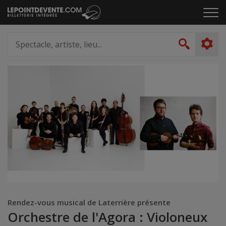
Passer
Cliq
au
pou
contenu
ouvr
Spectacle,
le
artiste,
Recher
men
lieu...
Rendez-vous musical de Laterrière présente
Orchestre de l'Agora : Violoneux