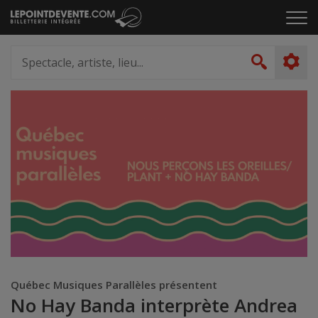
Passer
Cliq
au
pou
contenu
ouvr
Spectacle,
le
artiste,
Recher
men
lieu...
Québec Musiques Parallèles présentent
No Hay Banda interprète Andrea