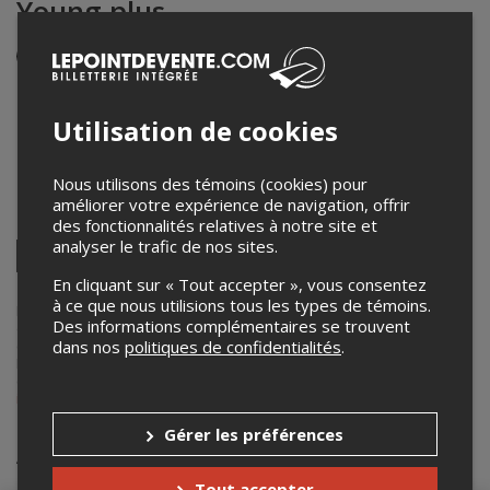
Young plus
Événement en personne
12 octobre 2022
20h00 – 23h45 / Entrée: 19h30
Utilisation de cookies
La Sala Rossa
4848 Boul. Saint-Laurent
,
Montréal
,
QC
,
Canada
Nous utilisons des témoins (cookies) pour
améliorer votre expérience de navigation, offrir
Partagez cet événement
des fonctionnalités relatives à notre site et
analyser le trafic de nos sites.
Twitter
Facebook
Linkedin
Pinterest
Envoyer
En cliquant sur « Tout accepter », vous consentez
par
à ce que nous utilisions tous les types de témoins.
courriel
Lepointdevente.com agit à titre de mandataire pour
Casa Del Popolo
Des informations complémentaires se trouvent
dans le cadre de l’affichage en ligne et la vente de billets pour ses
dans nos
politiques de confidentialités
.
événements.
Pour plus d’information à propos de cet événement, veuillez
contacter l’organisateur de l’événement,
Casa Del Popolo
, à
info@casadelpopolo.com
.
Gérer les préférences
Achat de billets
Tout accepter