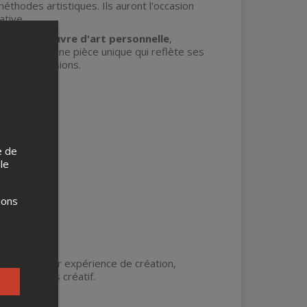
éthodes artistiques. Ils auront l'occasion
ative.
on d'une œuvre d'art personnelle
,
évelopper une pièce unique qui reflète ses
emières sessions.
e de
 le
ions
partager leur expérience de création,
ur processus créatif.