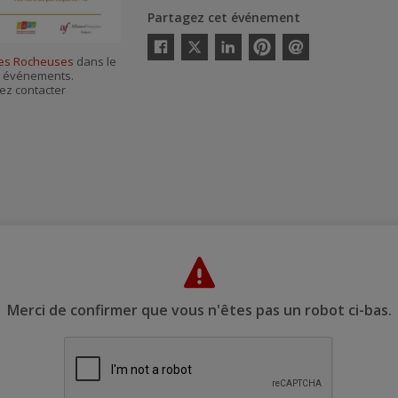
Partagez cet événement
Twitter
des Rocheuses
dans le
Facebook
Linkedin
Pinterest
Envoyer
es événements.
par
courriel
ez contacter
Merci de confirmer que vous n'êtes pas un robot ci-bas.