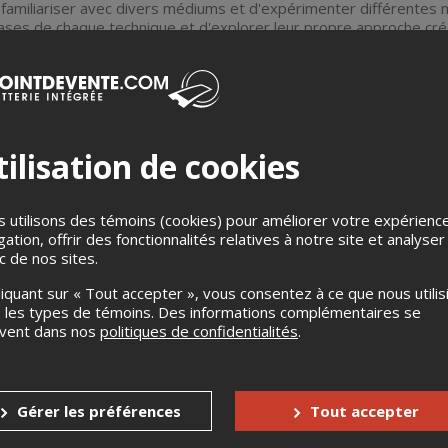
 familiariser avec divers médiums et d'expérimenter différentes m
ases de chaque technique et d'explorer leur propre approche cré
xplorations,
deux autres sessions
seront consacrées à la
créati
niques précédemment abordées. Chaque participant pourra ainsi d
nnelles, tout en intégrant les compétences acquises lors des pr
re
ilisation de cookies
 utilisons des témoins (cookies) pour améliorer votre expérienc
gation, offrir des fonctionnalités relatives à notre site et analyser
ic de nos sites.
liquant sur « Tout accepter », vous consentez à ce que nous utilis
 les types de témoins. Des informations complémentaires se
uvent dans nos
politiques de confidentialités
.
issage
, les participants seront invités à
prendre la parole
pour 
marche artistique, et refléter sur l'impact de ces ateliers dans le
Gérer les préférences
Tout accepter