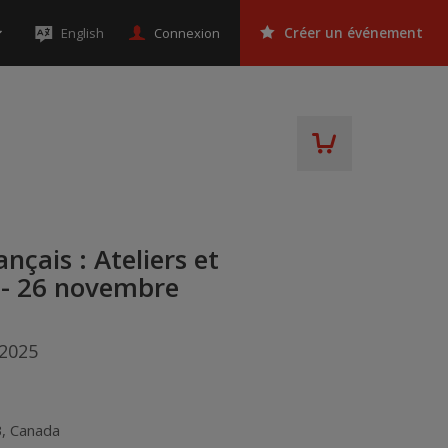
Connexion
English
Créer un événement
çais : Ateliers et
e - 26 novembre
 2025
s
B
,
Canada