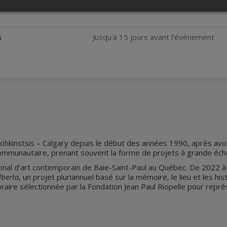
s
Jusqu'à 15 jours avant l'événement
hkinstsis – Calgary depuis le début des années 1990, après avoir 
ommunautaire, prenant souvent la forme de projets à grande éche
onal d’art contemporain de Baie-Saint-Paul au Québec. De 2022 à
lberta
, un projet pluriannuel basé sur la mémoire, le lieu et les hi
oraire sélectionnée par la Fondation Jean Paul Riopelle pour repré