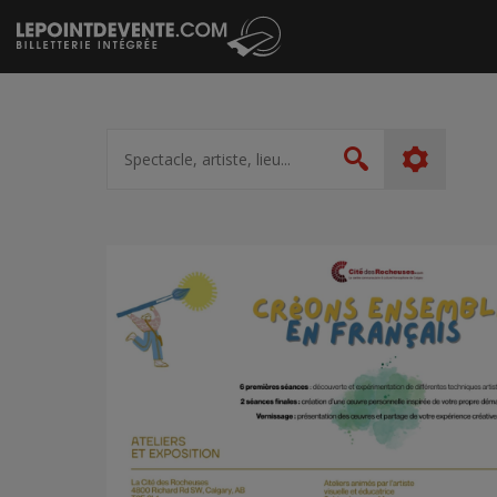
Passer
au
contenu
Spectacle,
artiste,
Rechercher
lieu...