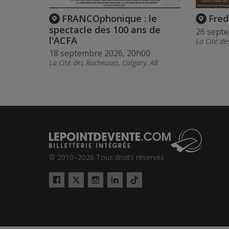
FRANCOphonique : le
Fred
spectacle des 100 ans de
26 sept
l'ACFA
La Cité de
18 septembre 2026, 20h00
La Cité des Rocheuses, Calgary, AB
© 2010–2026 Tous droits réservés
Twitter
Tiktok
Facebook
Instagram
LinkedIn