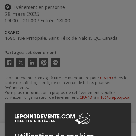
Événement en personne
28 mars 2025
19h00 – 21h00 / Entrée: 18h00
CRAPO
4680, rue Principale
,
Saint-Félix-de-Valois
,
QC
,
Canada
Partagez cet événement
Twitter
Facebook
Linkedin
Pinterest
Envoyer
par
courriel
Lepointdevente.com agit à titre de mandataire pour
CRAPO
dans le
cadre de l’affichage en ligne et la vente de billets pour ses
événements.
Pour plus d’information à propos de cet événement, veuillez
contacter l’organisateur de l’événement,
CRAPO
, à
info@crapo.qc.ca
.
Achat de billets
Utilisation de cookies