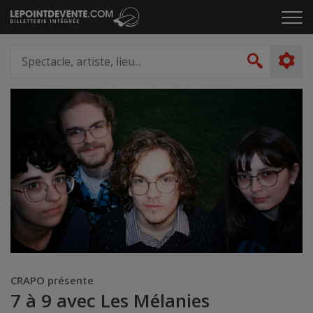
Passer
Cliq
au
pou
contenu
ouvr
Spectacle,
le
artiste,
Recher
men
lieu...
CRAPO présente
7 à 9 avec Les Mélanies