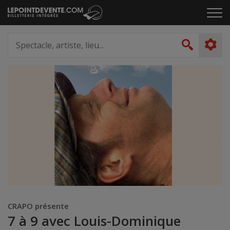
Passer
Cliq
au
pou
contenu
ouvr
Spectacle,
le
artiste,
Recher
men
lieu...
CRAPO présente
7 à 9 avec Louis-Dominique