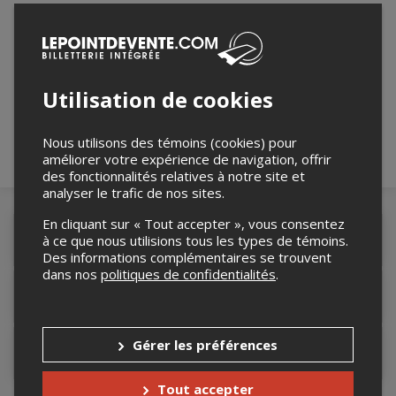
Merci de confirmer que vous n'êtes pas un
robot ci-bas.
Utilisation de cookies
Nous utilisons des témoins (cookies) pour
améliorer votre expérience de navigation, offrir
des fonctionnalités relatives à notre site et
analyser le trafic de nos sites.
En cliquant sur « Tout accepter », vous consentez
Détails de l'événement
à ce que nous utilisions tous les types de témoins.
Des informations complémentaires se trouvent
dans nos
politiques de confidentialités
.
Lieu de l'événement
Gérer les préférences
Contacter l'organisateur
Tout accepter