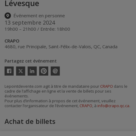
Lévesque
Événement en personne
13 septembre 2024
19h00 – 21h00 / Entrée: 18h00
CRAPO
4680, rue Principale
,
Saint-Félix-de-Valois
,
QC
,
Canada
Partagez cet événement
Twitter
Facebook
Linkedin
Pinterest
Envoyer
par
courriel
Lepointdevente.com agit à titre de mandataire pour
CRAPO
dans le
cadre de l’affichage en ligne et la vente de billets pour ses
événements.
Pour plus d’information à propos de cet événement, veuillez
contacter l’organisateur de l’événement,
CRAPO
, à
info@crapo.qc.ca
.
Achat de billets