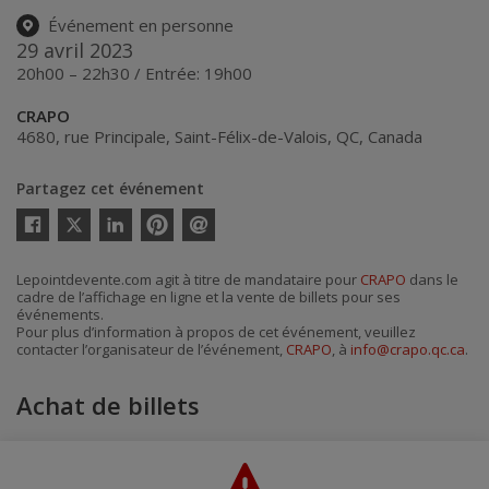
Événement en personne
29 avril 2023
20h00 – 22h30 / Entrée: 19h00
CRAPO
4680, rue Principale
,
Saint-Félix-de-Valois
,
QC
,
Canada
Partagez cet événement
Twitter
Facebook
Linkedin
Pinterest
Envoyer
par
courriel
Lepointdevente.com agit à titre de mandataire pour
CRAPO
dans le
cadre de l’affichage en ligne et la vente de billets pour ses
événements.
Pour plus d’information à propos de cet événement, veuillez
contacter l’organisateur de l’événement,
CRAPO
, à
info@crapo.qc.ca
.
Achat de billets