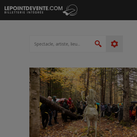
Passer
au
contenu
Spectacle,
artiste,
Rechercher
lieu...