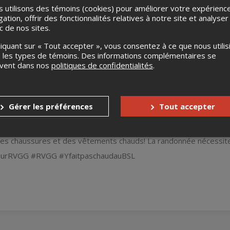
 utilisons des témoins (cookies) pour améliorer votre expérienc
gation, offrir des fonctionnalités relatives à notre site et analyser
ic de nos sites.
liquant sur « Tout accepter », vous consentez à ce que nous utilis
 les types de témoins. Des informations complémentaires se
uvent dans nos
politiques de confidentialités
.
l
onde steampunk
Gérer les préférences
Tout accepter
e du Rendez-vous des Grandes Gueules. Venez vivre une randonnée
te-sculpteur Luc Malenfant.
es chaussures et des vêtements chauds! La randonnée nécessit
urRVGG #RVGG #YfaitpaschaudauBSL