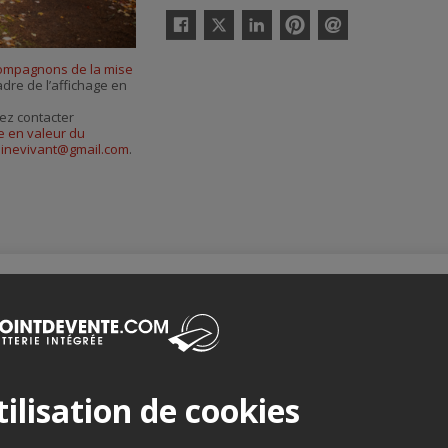
Twitter
Facebook
Linkedin
Pinterest
Envoyer
par
ompagnons de la mise
courriel
dre de l’affichage en
ez contacter
 en valeur du
inevivant@gmail.com
.
Merci de confirmer que vous n'êtes pas un robot ci-bas.
ilisation de cookies