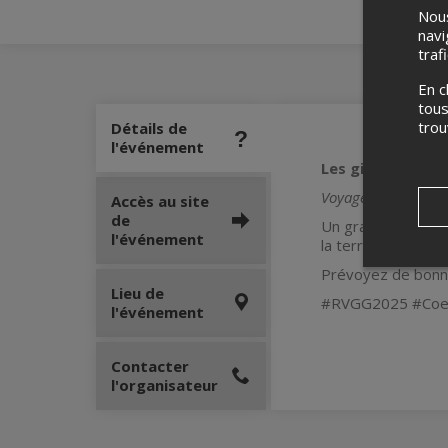
Nous
navi
traf
En c
tous
tro
Détails de
l'événement
Les gitans du cie
Voyage dans un m
Accès au site
de
Un grand classiqu
l'événement
la terre de l'artis
Prévoyez de bonn
Lieu de
#RVGG2025 #Coe
l'événement
Contacter
l'organisateur