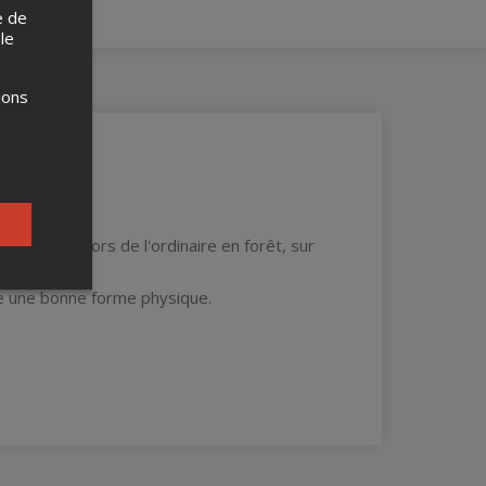
e de
 le
ions
 contée hors de l'ordinaire en forêt, sur
e une bonne forme physique.