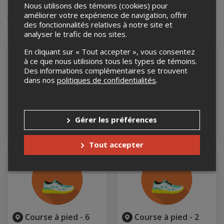
Nous utilisons des témoins (cookies) pour
Réunis pour s’amuser et se surpasser les débutants comme
améliorer votre expérience de navigation, offrir
les habitués trouveront leur compte à la course du Festival
des fonctionnalités relatives à notre site et
sportif.
analyser le trafic de nos sites.
En cliquant sur « Tout accepter », vous consentez
à ce que nous utilisions tous les types de témoins.
Des informations complémentaires se trouvent
dans nos
politiques de confidentialités
.
Course à pied -
Course à pied - 10
21.1km
km
Gérer les préférences
Course
Cours
Ajouter
Ajou
12 juin 2027, 8h30
12 juin 2027, 9h30
au
au
à
à
Tout accepter
panier
pani
pied
pied
-
-
21.1km
10
km
Course à pied - 6
Course à pied - 2