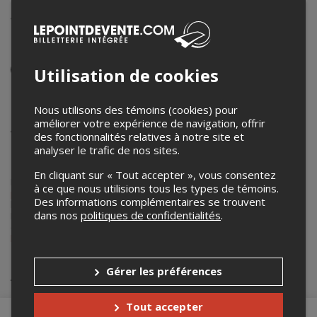
Conférence | Pour TOUTES les
filles et les femmes: Droits,
égalité et autonomisation
Événement en personne
Utilisation de cookies
13 mars 2025
17h00 – 19h00 / Entrée: 16h30
Nous utilisons des témoins (cookies) pour
améliorer votre expérience de navigation, offrir
Agora de l'École de santé publique de l'Université de
des fonctionnalités relatives à notre site et
Montréal
analyser le trafic de nos sites.
7101 Avenue Parc, 3e étage
,
Montréal
,
QC
,
Canada
En cliquant sur « Tout accepter », vous consentez
Lepointdevente.com agit à titre de mandataire pour
École de santé
à ce que nous utilisions tous les types de témoins.
publique de l'Université de Montréal (ESPUM)
dans le cadre de
Des informations complémentaires se trouvent
l’affichage en ligne et la vente de billets pour ses événements.
dans nos
politiques de confidentialités
.
Pour plus d’information à propos de cet événement, veuillez
contacter l’organisateur de l’événement,
École de santé publique de
l'Université de Montréal (ESPUM)
, à
espum@umontreal.ca
.
Gérer les préférences
Achat de billets
Tout accepter