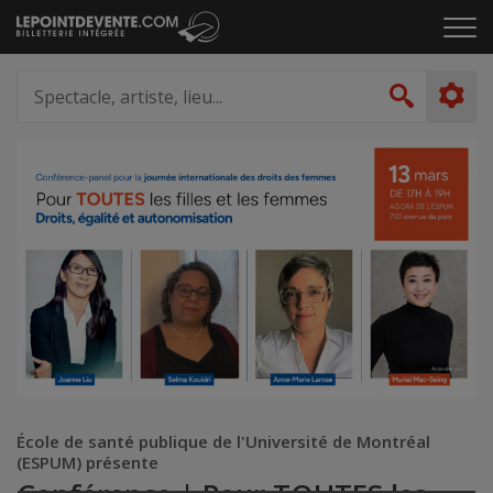
Passer
Cliq
au
pou
contenu
ouvr
Spectacle,
le
artiste,
Recher
men
lieu...
École de santé publique de l'Université de Montréal
(ESPUM) présente