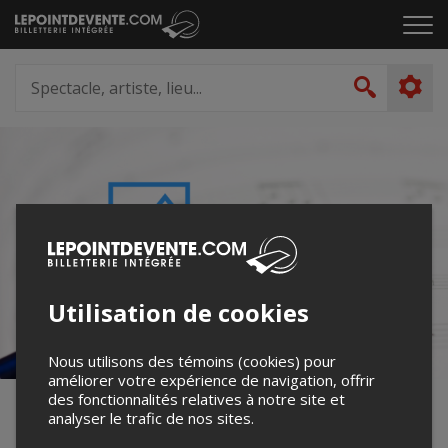
Passer
Cliq
au
pou
contenu
ouvr
Spectacle,
le
artiste,
Recher
men
lieu...
Utilisation de cookies
Nous utilisons des témoins (cookies) pour
améliorer votre expérience de navigation, offrir
des fonctionnalités relatives à notre site et
Concerts de musique du Collège
analyser le trafic de nos sites.