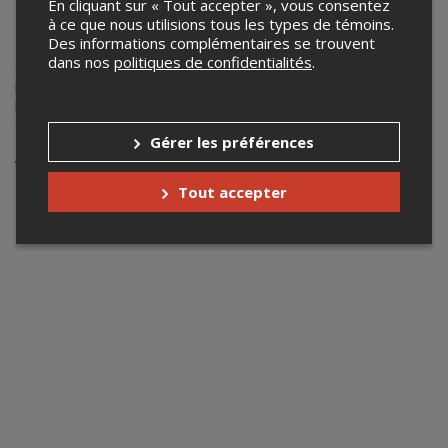
Beaubois
En cliquant sur « Tout accepter », vous consentez
à ce que nous utilisions tous les types de témoins.
Des informations complémentaires se trouvent
Laissez-vous emporter par la magie lors de nos concerts
dans nos
politiques de confidentialités
.
des activités musicales. Au programme, vous entendrez
l’ensemble Pop-Vocal, le Jazz Band, l’harmonie Envol,
l’harmonie Intermezzo et l’harmonie Espressivo. Au plaisir
de vous y voir !
Gérer les préférences
Votre recherche n'a retourné aucun
résultat.
Tout accepter