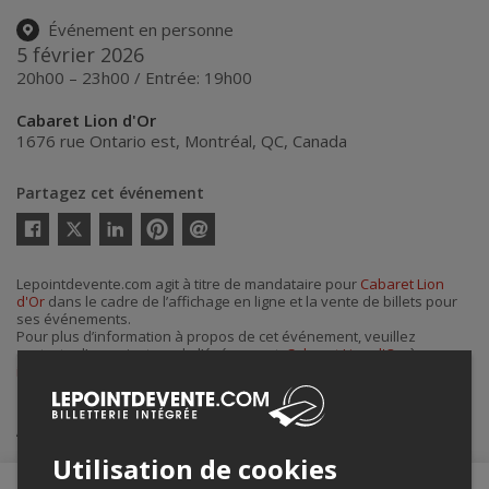
Événement en personne
5 février 2026
20h00 – 23h00 / Entrée: 19h00
Cabaret Lion d'Or
1676 rue Ontario est
,
Montréal
,
QC
,
Canada
Partagez cet événement
Twitter
Facebook
Linkedin
Pinterest
Envoyer
par
courriel
Lepointdevente.com agit à titre de mandataire pour
Cabaret Lion
d'Or
dans le cadre de l’affichage en ligne et la vente de billets pour
ses événements.
Pour plus d’information à propos de cet événement, veuillez
contacter l’organisateur de l’événement,
Cabaret Lion d'Or
, à
info@cabaretliondor.com
.
Achat de billets
Utilisation de cookies