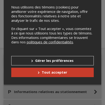
Nous utilisons des témoins (cookies) pour
améliorer votre expérience de navigation, offrir
Merci de confirmer que vous n'êtes pas un
des fonctionnalités relatives à notre site et
robot ci-bas.
analyser le trafic de nos sites.
En cliquant sur « Tout accepter », vous consentez
à ce que nous utilisions tous les types de témoins.
Des informations complémentaires se trouvent
dans nos
politiques de confidentialités
.
Gérer les préférences
Détails de l'événement
Tout accepter
Accès au site de l'événement
Informations relatives au stationnement