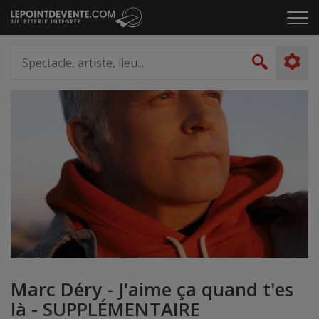
Passer
Cliq
au
pou
contenu
ouvr
Spectacle,
le
artiste,
Recher
men
lieu...
Marc Déry - J'aime ça quand t'es
là - SUPPLÉMENTAIRE