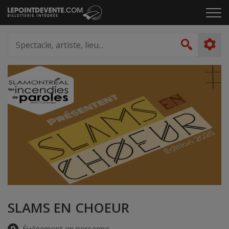
Passer
Cliq
au
pou
contenu
ouvr
Spectacle,
le
artiste,
Recher
men
lieu...
SLAMS EN CHOEUR
Événement en personne