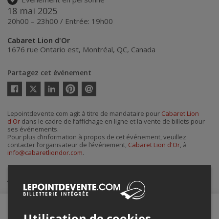
18 mai 2025
20h00 – 23h00 / Entrée: 19h00
Cabaret Lion d'Or
1676 rue Ontario est
,
Montréal
,
QC
,
Canada
Partagez cet événement
Twitter
Facebook
Linkedin
Pinterest
Envoyer
par
courriel
Lepointdevente.com agit à titre de mandataire pour
Cabaret Lion
d'Or
dans le cadre de l’affichage en ligne et la vente de billets pour
ses événements.
Pour plus d’information à propos de cet événement, veuillez
contacter l’organisateur de l’événement,
Cabaret Lion d'Or
, à
info@cabaretliondor.com
.
Achat de billets
Utilisation de cookies