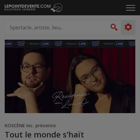
Passer
Cliq
au
pou
contenu
ouvr
Spectacle,
le
artiste,
Recher
men
lieu...
KOSCÈNE inc. présente
Tout le monde s'haït