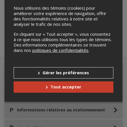
Nous utilisons des témoins (cookies) pour
améliorer votre expérience de navigation, offrir
Merci de confirmer que vous n'êtes pas un
des fonctionnalités relatives à notre site et
robot ci-bas.
analyser le trafic de nos sites.
En cliquant sur « Tout accepter », vous consentez
à ce que nous utilisions tous les types de témoins.
Des informations complémentaires se trouvent
dans nos
politiques de confidentialités
.
Gérer les préférences
Détails de l'événement
Tout accepter
Accès au site de l'événement
Informations relatives au stationnement