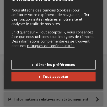
Nous utilisons des témoins (cookies) pour
améliorer votre expérience de navigation, offrir
Merci de confirmer que vous n'êtes pas un
des fonctionnalités relatives à notre site et
analyser le trafic de nos sites.
robot ci-bas.
En cliquant sur « Tout accepter », vous consentez
à ce que nous utilisions tous les types de témoins.
Des informations complémentaires se trouvent
dans nos
politiques de confidentialités
.
Gérer les préférences
Détails de l'événement
Tout accepter
Accès au site de l'événement
Informations relatives au stationnement