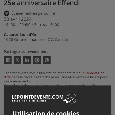
25e anniversaire Effendi
Événement en personne
30 avril 2024
19h00 – 22h30 / Entrée: 18h00
Cabaret Lion d'Or
1676 Ontario
,
montreal
,
QC
,
Canada
Partagez cet événement
Twitter
Facebook
Linkedin
Pinterest
Envoyer
par
courriel
Lepointdevente.com agit à titre de mandataire pour
Cabaret Lion
d'Or
dans le cadre de l’affichage en ligne et la vente de billets pour
ses événements.
Pour plus d’information à propos de cet événement, veuillez
contacter l’organisateur de l’événement,
Cabaret Lion d'Or
, à
info@cabaretliondor.com
.
Achat de billets
Utilisation de cookies