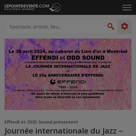
Passer
Cliq
au
pou
contenu
ouvr
Spectacle,
le
artiste,
Recher
men
lieu...
Effendi et ODD Sound présentent
Journée internationale du Jazz –