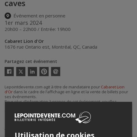
caves
Événement en personne
1er mars 2024
20h00 – 22h00 / Entrée: 19h00
Cabaret Lion d'Or
1676 rue Ontario est
,
Montréal
,
QC
,
Canada
Partagez cet événement
Twitter
Facebook
Linkedin
Pinterest
Envoyer
par
courriel
Lepointdevente.com agit à titre de mandataire pour
Cabaret Lion
d'Or
dans le cadre de l’affichage en ligne et la vente de billets pour
ses événements.
Pour plus d’information à propos de cet événement, veuillez
contacter l’organisateur de l’événement,
Cabaret Lion d'Or
, à
info@cabaretliondor.com
.
Achat de billets
Utilisation de cookies