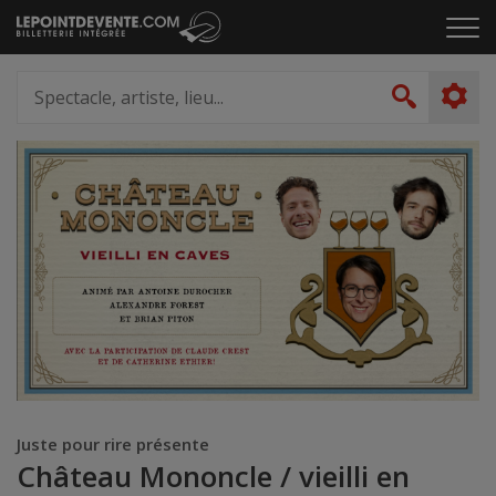
Passer
Cliq
au
pou
contenu
ouvr
Spectacle,
le
artiste,
Recher
men
lieu...
Juste pour rire présente
Château Mononcle / vieilli en