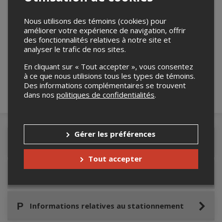
Nous utilisons des témoins (cookies) pour
améliorer votre expérience de navigation, offrir
Merci de confirmer que vous n'êtes pas un
des fonctionnalités relatives à notre site et
analyser le trafic de nos sites.
robot ci-bas.
En cliquant sur « Tout accepter », vous consentez
à ce que nous utilisions tous les types de témoins.
Des informations complémentaires se trouvent
dans nos
politiques de confidentialités
.
Gérer les préférences
Détails de l'événement
Tout accepter
Accès au site de l'événement
Informations relatives au stationnement