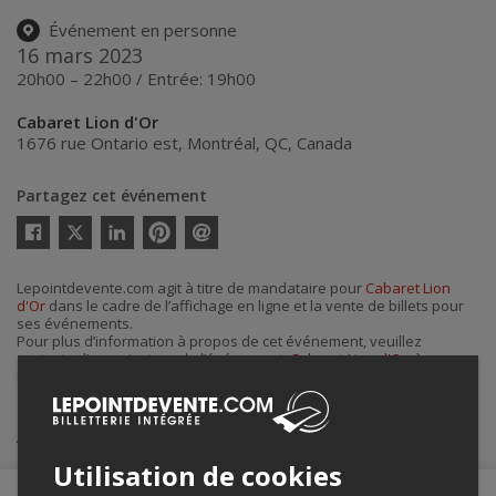
Événement en personne
16 mars 2023
20h00 – 22h00 / Entrée: 19h00
Cabaret Lion d'Or
1676 rue Ontario est
,
Montréal
,
QC
,
Canada
Partagez cet événement
Twitter
Facebook
Linkedin
Pinterest
Envoyer
par
courriel
Lepointdevente.com agit à titre de mandataire pour
Cabaret Lion
d'Or
dans le cadre de l’affichage en ligne et la vente de billets pour
ses événements.
Pour plus d’information à propos de cet événement, veuillez
contacter l’organisateur de l’événement,
Cabaret Lion d'Or
, à
info@cabaretliondor.com
.
Achat de billets
Utilisation de cookies