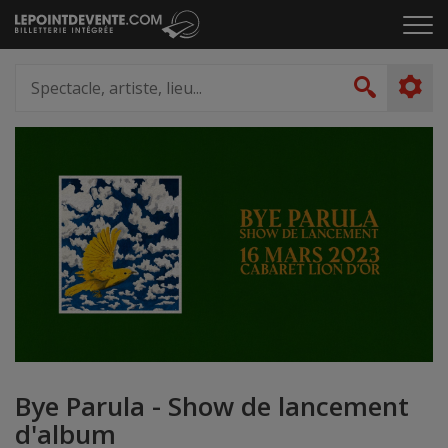
Passer
Cliq
au
pou
contenu
ouvr
Spectacle,
le
artiste,
Recher
men
lieu...
Bye Parula - Show de lancement
d'album