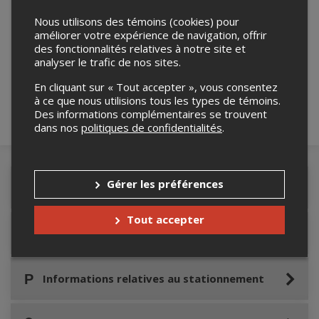
Nous utilisons des témoins (cookies) pour
améliorer votre expérience de navigation, offrir
Merci de confirmer que vous n'êtes pas un
des fonctionnalités relatives à notre site et
robot ci-bas.
analyser le trafic de nos sites.
En cliquant sur « Tout accepter », vous consentez
à ce que nous utilisions tous les types de témoins.
Des informations complémentaires se trouvent
dans nos
politiques de confidentialités
.
Gérer les préférences
Détails de l'événement
Tout accepter
Accès au site de l'événement
Informations relatives au stationnement