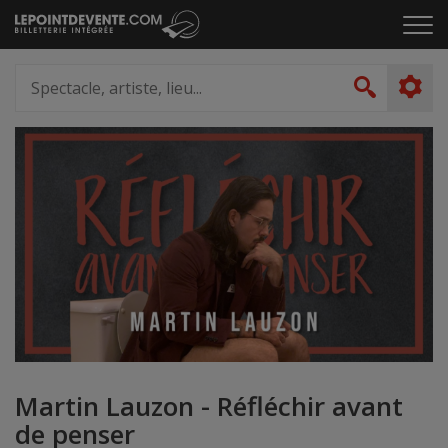
Passer
Cliq
au
pou
contenu
ouvr
Spectacle,
le
artiste,
Recher
men
lieu...
Martin Lauzon - Réfléchir avant
de penser