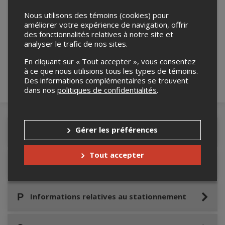
Nous utilisons des témoins (cookies) pour
améliorer votre expérience de navigation, offrir
Merci de confirmer que vous n'êtes pas un
des fonctionnalités relatives à notre site et
robot ci-bas.
analyser le trafic de nos sites.
En cliquant sur « Tout accepter », vous consentez
à ce que nous utilisions tous les types de témoins.
Des informations complémentaires se trouvent
dans nos
politiques de confidentialités
.
Gérer les préférences
Détails de l'événement
Tout accepter
Accès au site de l'événement
Informations relatives au stationnement