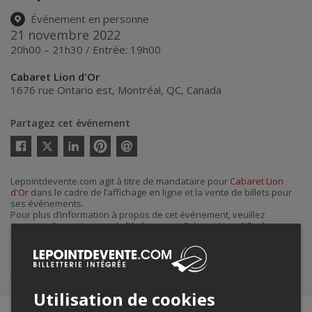
Événement en personne
21 novembre 2022
20h00 – 21h30 / Entrée: 19h00
Cabaret Lion d'Or
1676 rue Ontario est
,
Montréal
,
QC
,
Canada
Partagez cet événement
Twitter
Facebook
Linkedin
Pinterest
Envoyer
par
courriel
Lepointdevente.com agit à titre de mandataire pour
Cabaret Lion
d'Or
dans le cadre de l’affichage en ligne et la vente de billets pour
ses événements.
Pour plus d’information à propos de cet événement, veuillez
contacter l’organisateur de l’événement,
Cabaret Lion d'Or
, à
info@cabaretliondor.com
.
Achat de billets
Utilisation de cookies