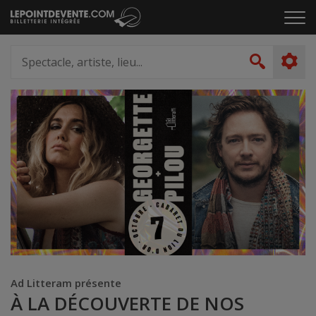
Passer
Cliq
au
pou
contenu
ouvr
Spectacle,
le
artiste,
Recher
men
lieu...
Ad Litteram présente
À LA DÉCOUVERTE DE NOS