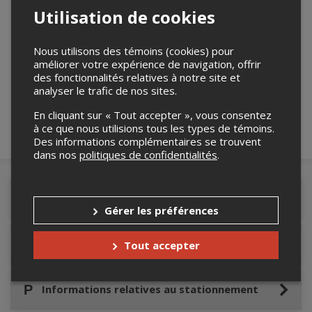
Utilisation de cookies
Nous utilisons des témoins (cookies) pour
Merci de confirmer que vous n'êtes pas un
améliorer votre expérience de navigation, offrir
robot ci-bas.
des fonctionnalités relatives à notre site et
analyser le trafic de nos sites.
En cliquant sur « Tout accepter », vous consentez
à ce que nous utilisions tous les types de témoins.
Des informations complémentaires se trouvent
dans nos
politiques de confidentialités
.
Détails de l'événement
Gérer les préférences
Accès au site de l'événement
Tout accepter
Informations relatives au stationnement