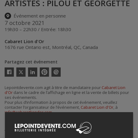
ARTISTES : PILOU ET GEORGETTE
Événement en personne
7 octobre 2021
19h30 – 22h30 / Entrée: 18h30
Cabaret Lion d'Or
1676 rue Ontario est
,
Montréal
,
QC
,
Canada
Partagez cet événement
Twitter
Facebook
Linkedin
Pinterest
Envoyer
par
courriel
Lepointdevente.com agit à titre de mandataire pour
Cabaret Lion
d'Or
dans le cadre de l’affichage en ligne et la vente de billets pour
ses événements.
Pour plus d’information à propos de cet événement, veuillez
contacter l’organisateur de l’événement,
Cabaret Lion d'Or
, à
info@cabaretliondor.com
.
Achat de billets