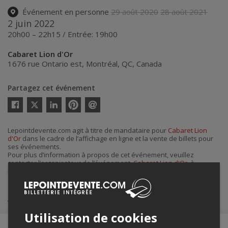
Événement en personne
29 août 2020
28 août 2021
2 juin 2022
20h00 – 22h15 / Entrée: 19h00
Cabaret Lion d'Or
1676 rue Ontario est
,
Montréal
,
QC
,
Canada
Partagez cet événement
Twitter
Facebook
Linkedin
Pinterest
Envoyer
par
courriel
Lepointdevente.com agit à titre de mandataire pour
Cabaret Lion
d'Or
dans le cadre de l’affichage en ligne et la vente de billets pour
ses événements.
Pour plus d’information à propos de cet événement, veuillez
contacter l’organisateur de l’événement,
Cabaret Lion d'Or
, à
info@cabaretliondor.com
.
Achat de billets
Utilisation de cookies