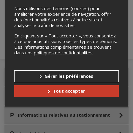
Nous utilisons des témoins (cookies) pour
améliorer votre expérience de navigation, offrir
Merci de confirmer que vous n'êtes pas un
des fonctionnalités relatives à notre site et
robot ci-bas.
analyser le trafic de nos sites.
En cliquant sur « Tout accepter », vous consentez
à ce que nous utilisions tous les types de témoins.
Des informations complémentaires se trouvent
dans nos
politiques de confidentialités
.
Gérer les préférences
Détails de l'événement
Tout accepter
Accès au site de l'événement
Informations relatives au stationnement