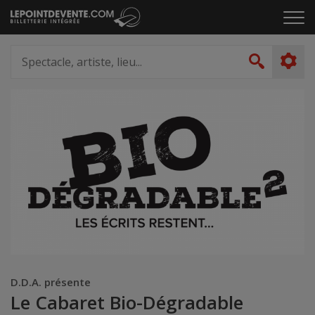
Passer
Cliq
au
pou
contenu
ouvr
Spectacle,
le
artiste,
Recher
men
lieu...
D.D.A. présente
Le Cabaret Bio-Dégradable