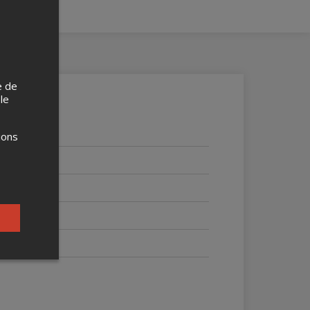
e de
 le
ions