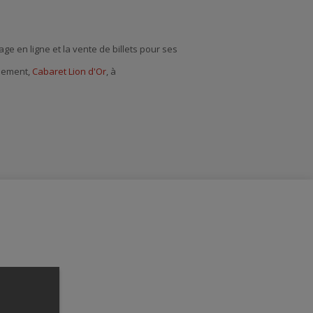
age en ligne et la vente de billets pour ses
énement,
Cabaret Lion d'Or
, à