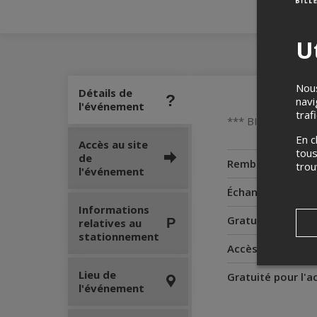
Ut
Nous
Détails de
navi
l'événement
traf
*** BILLETS EN 
En c
Accès au site
tous
de
Remboursement
tro
l'événement
Échanges
Informations
Gratuité pour le
relatives au
stationnement
Accès pour perso
Lieu de
Gratuité pour l'
l'événement