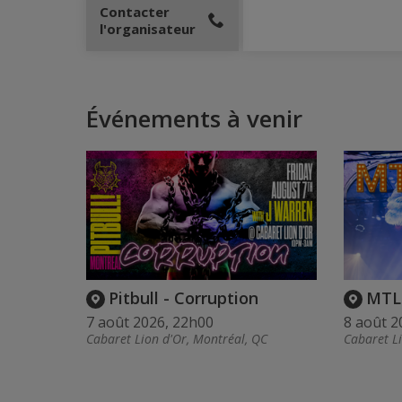
Contacter
l'organisateur
Événements à venir
Pitbull - Corruption
MTL
7 août 2026, 22h00
8 août 2
Cabaret Lion d'Or, Montréal, QC
Cabaret L