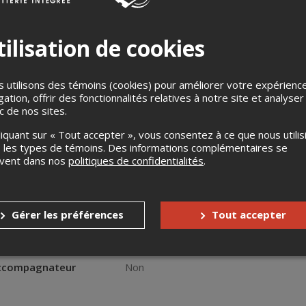
ilisation de cookies
 utilisons des témoins (cookies) pour améliorer votre expérienc
gation, offrir des fonctionnalités relatives à notre site et analyser
ic de nos sites.
VENTE À LA PORTE ***
liquant sur « Tout accepter », vous consentez à ce que nous utilis
 les types de témoins. Des informations complémentaires se
s
Aucun remboursement
uvent dans nos
politiques de confidentialités
.
Aucun échange
s enfants
Aucune gratuité
Gérer les préférences
Tout accepter
nnes à mobilité réduite
Oui
accompagnateur
Non