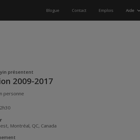
Aide
Blogue
Contact
Emplois
 yin présentent
ion 2009-2017
n personne
12h30
r
 est
,
Montréal
,
QC
,
Canada
énement