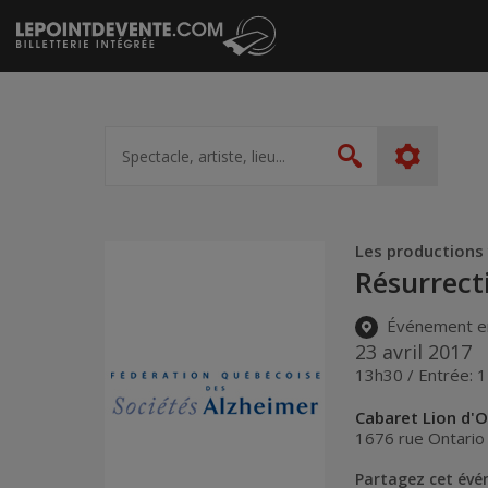
Passer
au
contenu
Spectacle,
artiste,
Rechercher
lieu...
Les productions
Résurrect
Événement e
23 avril 2017
13h30 / Entrée: 
Cabaret Lion d'O
1676 rue Ontario
Partagez cet év