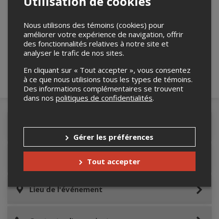
Utilisation de cookies
Nous utilisons des témoins (cookies) pour
Merci de confirmer que vous n'êtes pas un
améliorer votre expérience de navigation, offrir
robot ci-bas.
des fonctionnalités relatives à notre site et
analyser le trafic de nos sites.
En cliquant sur « Tout accepter », vous consentez
à ce que nous utilisions tous les types de témoins.
Des informations complémentaires se trouvent
dans nos
politiques de confidentialités
.
Détails de l'événement
Gérer les préférences
Informations relatives au stationnement
Tout accepter
Lieu de l'événement