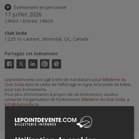
Événement en personne
17 juillet 2026
19h00 / Entrée: 18h00
Club Soda
1225 St-Laurent
,
Montréal
,
QC
,
Canada
Partagez cet événement
Twitter
Facebook
Linkedin
Pinterest
Envoyer
par
courriel
Lepointdevente.com agit à titre de mandataire pour
Billetterie du
Club Soda
dans le cadre de l’affichage en ligne et la vente de billets
pour ses événements.
Pour plus d’information à propos de cet événement, veuillez
contacter l’organisateur de l’événement,
Billetterie du Club Soda
, à
info@clubsoda.ca
.
Achat de billets