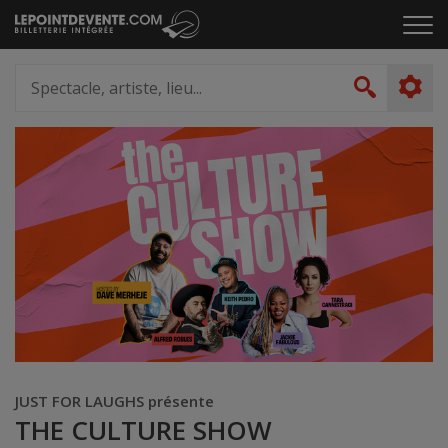
Passer
Cliq
au
pou
contenu
ouvr
Spectacle,
le
artiste,
Recher
men
lieu...
JUST FOR LAUGHS présente
THE CULTURE SHOW