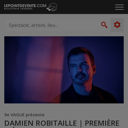
Passer
Cliq
au
pou
contenu
ouvr
Spectacle,
le
artiste,
Recher
men
lieu...
9e VAGUE présente
DAMIEN ROBITAILLE | PREMIÈRE