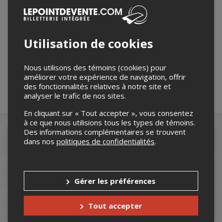
Merci de confirmer que vous n'êtes pas un
Utilisation de cookies
robot ci-bas.
Nous utilisons des témoins (cookies) pour
améliorer votre expérience de navigation, offrir
des fonctionnalités relatives à notre site et
analyser le trafic de nos sites.
En cliquant sur « Tout accepter », vous consentez
à ce que nous utilisions tous les types de témoins.
Des informations complémentaires se trouvent
dans nos
politiques de confidentialités
.
Détails de l'événement
Informations relatives au stationnement
Gérer les préférences
Tout accepter
Lieu de l'événement