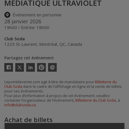
MÉDIATIQUE ULTRAVIOLET
Événement en personne
28 janvier 2026
19h00 / Entrée: 18h00
Club Soda
1225 St-Laurent
,
Montréal
,
QC
,
Canada
Partagez cet événement
Twitter
Facebook
Linkedin
Pinterest
Envoyer
par
courriel
Lepointdevente.com agit à titre de mandataire pour
Billetterie du
Club Soda
dans le cadre de l’affichage en ligne et la vente de billets
pour ses événements.
Pour plus d’information à propos de cet événement, veuillez
contacter l’organisateur de l’événement,
Billetterie du Club Soda
, à
info@clubsoda.ca
.
Achat de billets