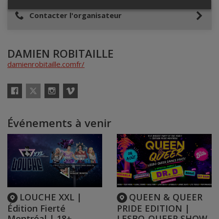
Contacter l'organisateur
DAMIEN ROBITAILLE
damienrobitaille.comfr/
X
Facebook
Instagram
Vimeo
Événements à venir
LOUCHE XXL |
QUEEN & QUEER
Édition Fierté
PRIDE EDITION |
Montréal | 18+
LESBO-QUEER SHOW