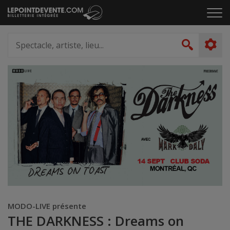
Passer
Cliq
au
pou
contenu
ouvr
Spectacle,
le
artiste,
Recher
men
lieu...
MODO-LIVE présente
THE DARKNESS : Dreams on