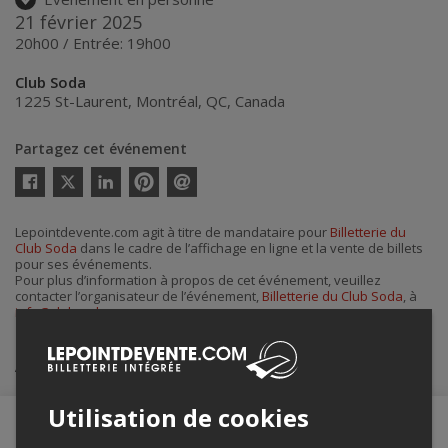
21 février 2025
20h00 / Entrée: 19h00
Club Soda
1225 St-Laurent
,
Montréal
,
QC
,
Canada
Partagez cet événement
Twitter
Facebook
Linkedin
Pinterest
Envoyer
par
courriel
Lepointdevente.com agit à titre de mandataire pour
Billetterie du
Club Soda
dans le cadre de l’affichage en ligne et la vente de billets
pour ses événements.
Pour plus d’information à propos de cet événement, veuillez
contacter l’organisateur de l’événement,
Billetterie du Club Soda
, à
info@clubsoda.ca
.
Achat de billets
Utilisation de cookies