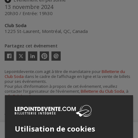
13 novembre 2024
20h30 / Entrée: 19h30
Club Soda
1225 St-Laurent
,
Montréal
,
QC
,
Canada
Partagez cet événement
Twitter
Facebook
Linkedin
Pinterest
Envoyer
par
courriel
Lepointdevente.com agit à titre de mandataire pour
Billetterie du
Club Soda
dans le cadre de l’affichage en ligne et la vente de billets
pour ses événements.
Pour plus d’information à propos de cet événement, veuillez
contacter l’organisateur de l’événement,
Billetterie du Club Soda
, à
info@clubsoda.ca
.
Achat de billets
Utilisation de cookies