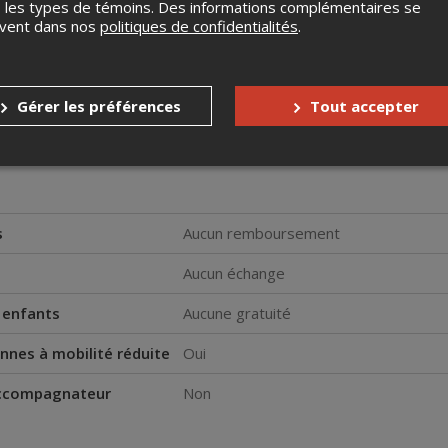
 les types de témoins. Des informations complémentaires se
uvent dans nos
politiques de confidentialités
.
ur toutes les plateformes
????️
TAGRAM
|
TIKTOK
|
FACEBOOK
|
LINKTREE
|
TWITTER
|
SITE
Gérer les préférences
Tout accepter
résenté en formule régulière, le public sera debout*.
 peuvent être disponibles au balcon, à condition que ce dernier soit 
s
Aucun remboursement
Aucun échange
s enfants
Aucune gratuité
nnes à mobilité réduite
Oui
accompagnateur
Non