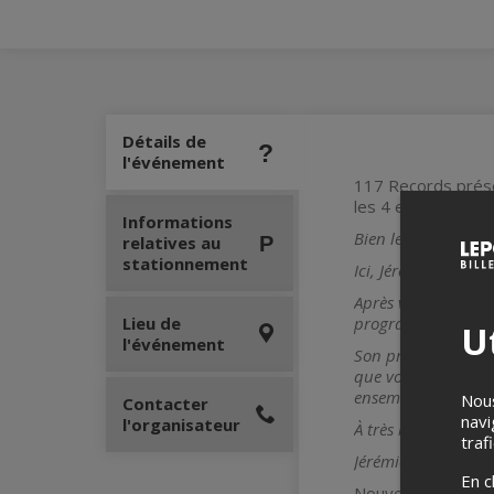
Détails de
l'événement
117 Records prése
les 4 et 5 octobre
Informations
Bien le bonjour à t
relatives au
stationnement
Ici, Jérémie!
Après vous avoir a
Lieu de
programme double le
Ut
l'événement
Son premier single 
que vous en ayez p
ensemble pour en ar
Nous
Contacter
navi
l'organisateur
À très bientôt ma 
traf
Jérémie xxx
En c
Nouveau single LV