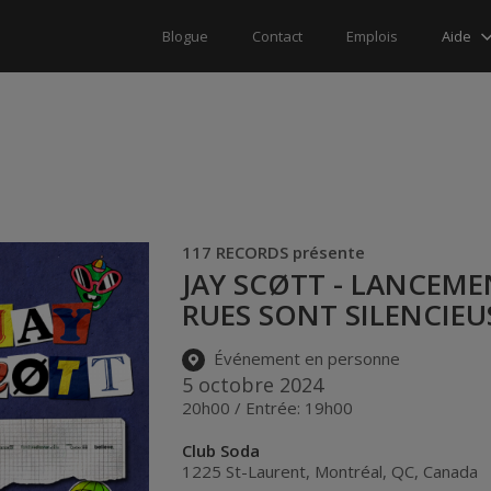
Aide
Blogue
Contact
Emplois
117 RECORDS présente
JAY SCØTT - LANCEME
RUES SONT SILENCIEU
Événement en personne
5 octobre 2024
20h00 / Entrée: 19h00
Club Soda
1225 St-Laurent
,
Montréal
,
QC
,
Canada