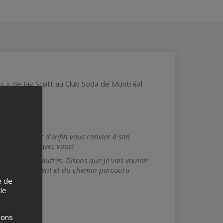
s » de Jay Scøtt au Club Soda de Montréal
ai l'honneur d’enfin vous convier à son
eau chapitre avec vous!
u plaire aux autres. Disons que je vais vouloir
tion : du présent et du chemin parcouru
e de
 le
ions