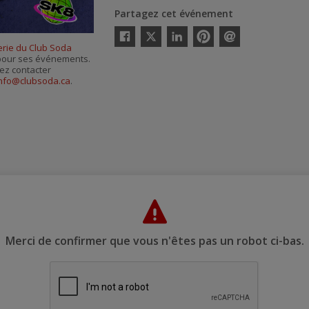
Partagez cet événement
Twitter
terie du Club Soda
Facebook
Linkedin
Pinterest
Envoyer
s pour ses événements.
par
courriel
ez contacter
nfo@clubsoda.ca
.
Merci de confirmer que vous n'êtes pas un robot ci-bas.