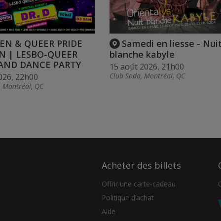
EN & QUEER PRIDE
Samedi en liesse - Nui
N | LESBO-QUEER
blanche kabyle
AND DANCE PARTY
15 août 2026, 21h00
Club Soda, Montréal, QC
026, 22h00
, Montréal, QC
Acheter des billets
Offrir une carte-cadeau
Politique d’achat
Aide