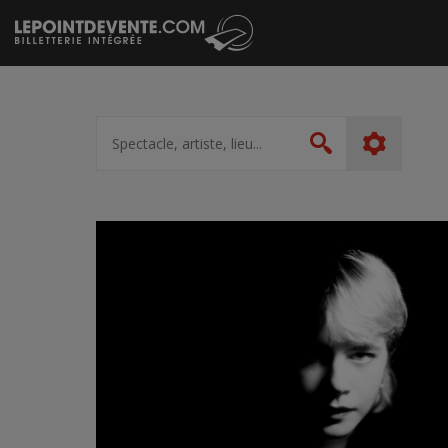
Passer
au
contenu
Spectacle,
artiste,
Rechercher
lieu...