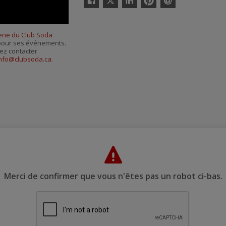
Facebook
Linkedin
Pinterest
Envoyer
par
courriel
terie du Club Soda
s pour ses événements.
ez contacter
nfo@clubsoda.ca
.
Merci de confirmer que vous n'êtes pas un robot ci-bas.