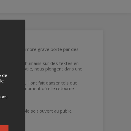
nos poils. Un timbre grave porté par des
e les travers humains sur des textes en
élancolie subtile, nous plongent dans une
’émouvoir.
e de
 le
de ceux qui l'ont fait danser tels que
t toujours le moment où elle retourne
ions
oit accessible soit ouvert au public.