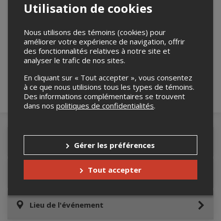
Utilisation de cookies
Nous utilisons des témoins (cookies) pour
Merci de confirmer que vous n'êtes pas un
améliorer votre expérience de navigation, offrir
robot ci-bas.
des fonctionnalités relatives à notre site et
analyser le trafic de nos sites.
En cliquant sur « Tout accepter », vous consentez
à ce que nous utilisions tous les types de témoins.
Des informations complémentaires se trouvent
dans nos
politiques de confidentialités
.
Détails de l'événement
Gérer les préférences
Tout accepter
Informations relatives au stationnement
Lieu de l'événement