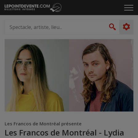
Passer
Cliq
au
pou
contenu
ouvr
Spectacle,
le
artiste,
Recher
men
lieu...
Les Francos de Montréal présente
Les Francos de Montréal - Lydia