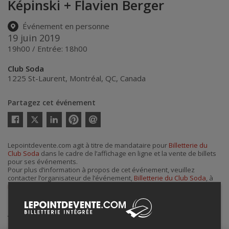
Képinski + Flavien Berger
Événement en personne
19 juin 2019
19h00 / Entrée: 18h00
Club Soda
1225 St-Laurent
,
Montréal
,
QC
,
Canada
Partagez cet événement
Twitter
Facebook
Linkedin
Pinterest
Envoyer
par
courriel
Lepointdevente.com agit à titre de mandataire pour
Billetterie du
Club Soda
dans le cadre de l’affichage en ligne et la vente de billets
pour ses événements.
Pour plus d’information à propos de cet événement, veuillez
contacter l’organisateur de l’événement,
Billetterie du Club Soda
, à
info@clubsoda.ca
.
Achat de billets