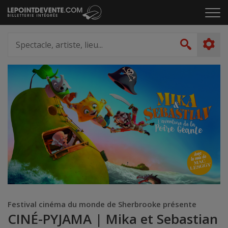
Passer
Cliq
au
pou
contenu
ouvr
Spectacle,
le
artiste,
Recher
men
lieu...
Festival cinéma du monde de Sherbrooke présente
CINÉ-PYJAMA | Mika et Sebastian