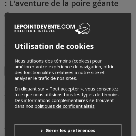
: L'aventure de la poire géante
Événement en personne
5 avril 2019
10h00 – 11h30 / Entrée: 9h30
La Capsule Bistro Cinéma
Utilisation de cookies
38 rue Wellington Sud
,
Sherbrooke
,
QC
,
Canada
Nous utilisons des témoins (cookies) pour
Partagez cet événement
améliorer votre expérience de navigation, offrir
Twitter
des fonctionnalités relatives à notre site et
analyser le trafic de nos sites.
Facebook
Linkedin
Pinterest
Envoyer
par
courriel
Lepointdevente.com agit à titre de mandataire pour
Festival cinéma
En cliquant sur « Tout accepter », vous consentez
du monde de Sherbrooke
dans le cadre de l’affichage en ligne et la
à ce que nous utilisions tous les types de témoins.
vente de billets pour ses événements.
Des informations complémentaires se trouvent
Pour plus d’information à propos de cet événement, veuillez
dans nos
politiques de confidentialités
.
contacter l’organisateur de l’événement,
Festival cinéma du monde
de Sherbrooke
, à
info@fcms.ca
.
Achat de billets
Gérer les préférences