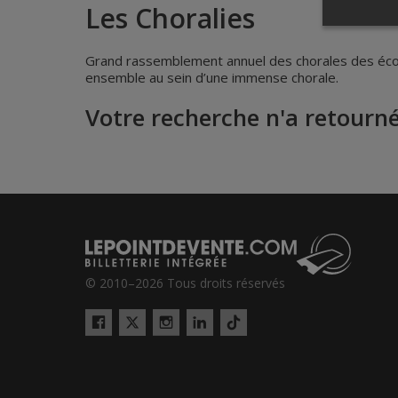
Les Choralies
Grand rassemblement annuel des chorales des écol
ensemble au sein d’une immense chorale.
Votre recherche n'a retourné
© 2010–2026 Tous droits réservés
Twitter
Tiktok
Facebook
Instagram
LinkedIn