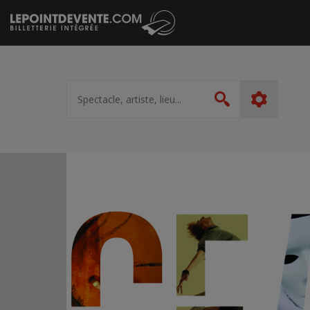
Passer
au
contenu
Spectacle,
artiste,
Rechercher
lieu...