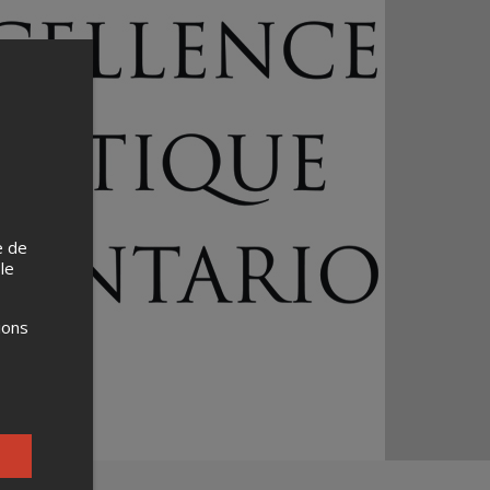
e de
 le
ions