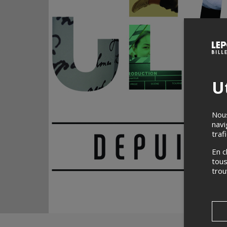
Ut
Nous
navi
traf
En c
tous
tro