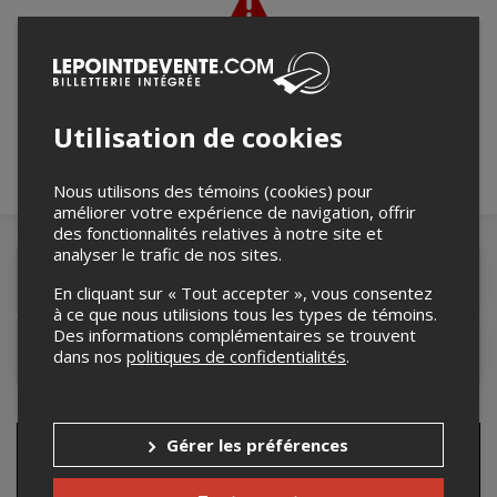
Merci de confirmer que vous n'êtes pas un
robot ci-bas.
Utilisation de cookies
Nous utilisons des témoins (cookies) pour
améliorer votre expérience de navigation, offrir
des fonctionnalités relatives à notre site et
analyser le trafic de nos sites.
Détails de l'événement
En cliquant sur « Tout accepter », vous consentez
à ce que nous utilisions tous les types de témoins.
Des informations complémentaires se trouvent
Contacter l'organisateur
dans nos
politiques de confidentialités
.
Gérer les préférences