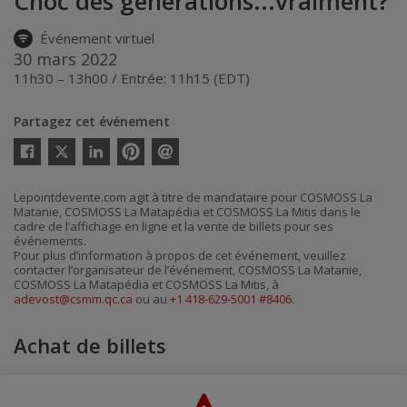
Choc des générations...vraiment?
Événement virtuel
30 mars 2022
11h30 – 13h00 / Entrée: 11h15 (EDT)
Partagez cet événement
Twitter
Facebook
Linkedin
Pinterest
Envoyer
par
courriel
Lepointdevente.com agit à titre de mandataire pour COSMOSS La
Matanie, COSMOSS La Matapédia et COSMOSS La Mitis dans le
cadre de l’affichage en ligne et la vente de billets pour ses
événements.
Pour plus d’information à propos de cet événement, veuillez
contacter l’organisateur de l’événement, COSMOSS La Matanie,
COSMOSS La Matapédia et COSMOSS La Mitis, à
adevost@csmm.qc.ca
ou au
+1 418-629-5001 #8406
.
Achat de billets