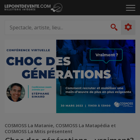
Passer
Cliq
au
pou
contenu
ouvr
Spectacle,
le
artiste,
Recher
men
lieu...
COSMOSS La Matanie, COSMOSS La Matapédia et
COSMOSS La Mitis présentent