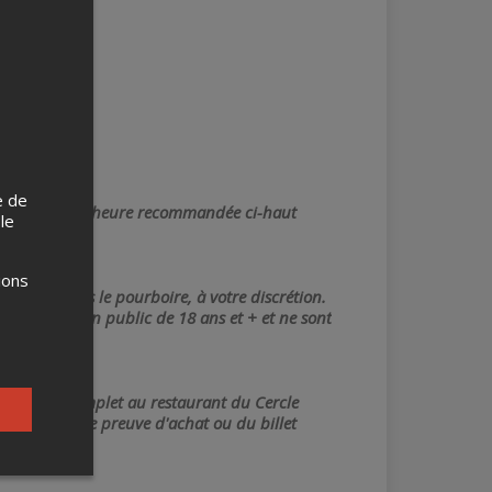
e de
 arriver avant l'heure recommandée ci-haut
 le
ions
n'inclut pas le pourboire, à votre discrétion.
dressent à un public de 18 ans et + et ne sont
 un souper complet au restaurant du Cercle
sentation d'une preuve d'achat ou du billet