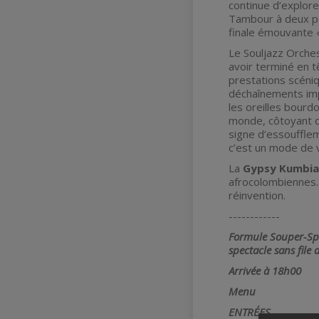
continue d’explore
Tambour à deux pe
finale émouvante 
Le Souljazz Orches
avoir terminé en t
prestations scéni
déchaînements impr
les oreilles bourd
monde, côtoyant d
signe d’essoufflem
c’est un mode de 
La
Gypsy Kumbia
afrocolombiennes. 
réinvention.
------------
Formule Souper-Spec
spectacle sans file 
Arrivée à 18h00
Menu
ENTRÉES