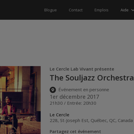
Aide
Blogue
Contact
Emplois
Le Cercle Lab Vivant présente
The Souljazz Orchestr
Événement en personne
1er décembre 2017
21h30 / Entrée: 20h30
Le Cercle
228, St-Joseph Est
,
Québec
,
QC
,
Canada
Partagez cet événement