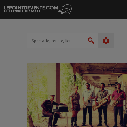
Passer
au
contenu
Spectacle,
artiste,
Rechercher
lieu...