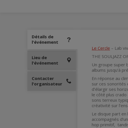
Détails de
l'événement
Le Cercle
– Lab vi
THE SOULJAZZ O
Lieu de
l'événement
Un groupe super 
albums jusqu’à pré
Contacter
En réponse au clim
l'organisateur
sur ces sonorités 
d’élargir ses hori
le côté plus crado
sons terreux typiq
créativité sur l’e
Le disque part en 
accompagnés d’un p
hop primitif, tan