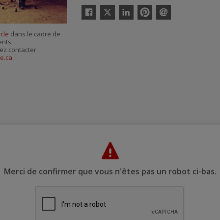
Twitter
Facebook
Linkedin
Pinterest
Envoyer
par
cle
dans le cadre de
courriel
ents.
ez contacter
e.ca
.
Merci de confirmer que vous n'êtes pas un robot ci-bas.