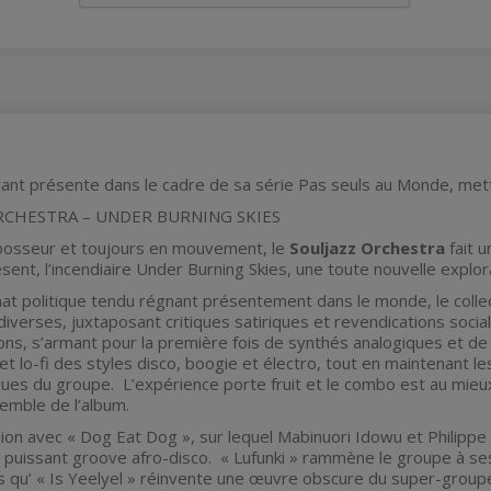
vant présente dans le cadre de sa série Pas seuls au Monde, met
RCHESTRA – UNDER BURNING SKIES
bosseur et toujours en mouvement, le
Souljazz Orchestra
fait u
sent, l’incendiaire Under Burning Skies, une toute nouvelle explora
at politique tendu régnant présentement dans le monde, le colle
diverses, juxtaposant critiques satiriques et revendications socia
zons, s’armant pour la première fois de synthés analogiques et 
 et lo-fi des styles disco, boogie et électro, tout en maintenant 
ues du groupe. L’expérience porte fruit et le combo est au mieu
nsemble de l’album.
lion avec « Dog Eat Dog », sur lequel Mabinuori Idowu et Philipp
uissant groove afro-disco. « Lufunki » rammène le groupe à ses r
dis qu’ « Is Yeelyel » réinvente une œuvre obscure du super-gro