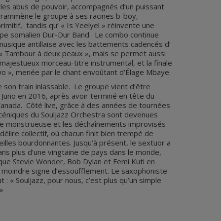
 les abus de pouvoir, accompagnés d’un puissant
» rammène le groupe à ses racines b-boy,
rimitif, tandis qu’ « Is Yeelyel » réinvente une
pe somalien Dur-Dur Band. Le combo continue
musique antillaise avec les battements cadencés d’
e « Tambour à deux peaux », mais se permet aussi
majestueux morceau-titre instrumental, et la finale
o », menée par le chant envoûtant d’Élage Mbaye.
 son train inlassable. Le groupe vient d’être
Juno en 2016, après avoir terminé en tête du
 Canada. Côté live, grâce à des années de tournées
scéniques du Souljazz Orchestra sont devenues
que monstrueuse et les déchaînements improvisés
élire collectif, où chacun finit bien trempé de
reilles bourdonnantes. Jusqu’à présent, le sextuor a
ans plus d’une vingtaine de pays dans le monde,
que Stevie Wonder, Bob Dylan et Femi Kuti en
e moindre signe d’essoufflement. Le saxophoniste
 : « Souljazz, pour nous, c’est plus qu’un simple
. »