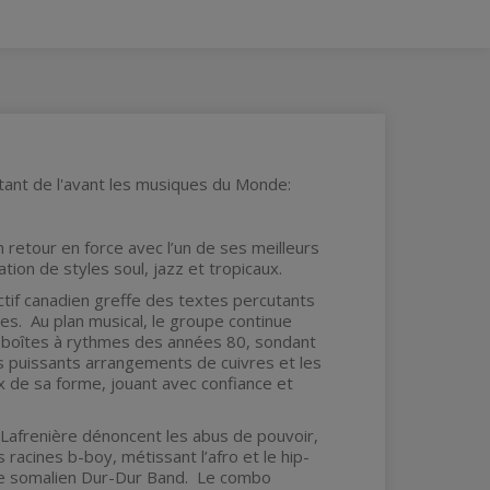
tant de l'avant les musiques du Monde:
n retour en force avec l’un de ses meilleurs
tion de styles soul, jazz et tropicaux.
ctif canadien greffe des textes percutants
les. Au plan musical, le groupe continue
de boîtes à rythmes des années 80, sondant
les puissants arrangements de cuivres et les
x de sa forme, jouant avec confiance et
e Lafrenière dénoncent les abus de pouvoir,
acines b-boy, métissant l’afro et le hip-
upe somalien Dur-Dur Band. Le combo