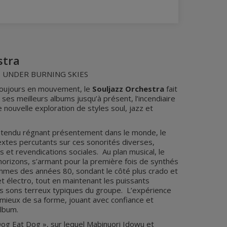
stra
– UNDER BURNING SKIES
toujours en mouvement, le
Souljazz Orchestra
fait
 ses meilleurs albums jusqu’à présent, l’incendiaire
 nouvelle exploration de styles soul, jazz et
e tendu régnant présentement dans le monde, le
textes percutants sur ces sonorités diverses,
s et revendications sociales. Au plan musical, le
horizons, s’armant pour la première fois de synthés
thmes des années 80, sondant le côté plus crado et
et électro, tout en maintenant les puissants
s sons terreux typiques du groupe. L’expérience
 mieux de sa forme, jouant avec confiance et
album.
Dog Eat Dog », sur lequel Mabinuori Idowu et