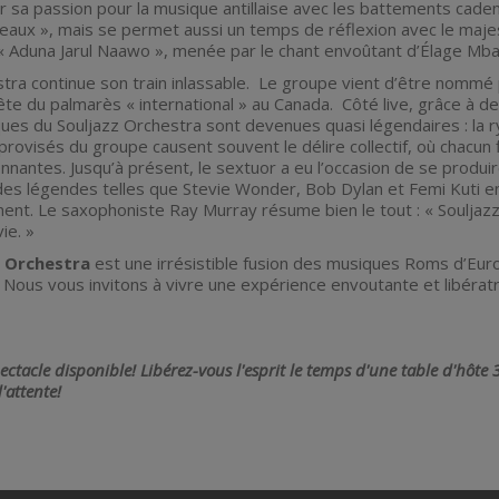
r sa passion pour la musique antillaise avec les battements cadenc
aux », mais se permet aussi un temps de réflexion avec le majes
« Aduna Jarul Naawo », menée par le chant envoûtant d’Élage Mba
tra continue son train inlassable. Le groupe vient d’être nommé 
ête du palmarès « international » au Canada. Côté live, grâce à 
ques du Souljazz Orchestra sont devenues quasi légendaires : la
ovisés du groupe causent souvent le délire collectif, où chacun f
onnantes. Jusqu’à présent, le sextuor a eu l’occasion de se produi
es légendes telles que Stevie Wonder, Bob Dylan et Femi Kuti en
ent. Le saxophoniste Ray Murray résume bien le tout : « Souljazz
vie. »
 Orchestra
est une irrésistible fusion des musiques Roms d’Eur
Nous vous invitons à vivre une expérience envoutante et libératr
tacle disponible! Libérez-vous l'esprit le temps d'une table d'hôte 3
d'attente!