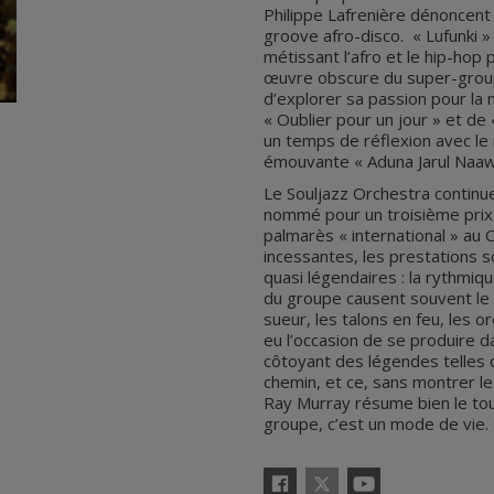
Philippe Lafrenière dénoncent
groove afro-disco. « Lufunki 
métissant l’afro et le hip-hop p
œuvre obscure du super-grou
d’explorer sa passion pour la 
« Oublier pour un jour » et d
un temps de réflexion avec le 
émouvante « Aduna Jarul Naaw
Le Souljazz Orchestra continue
nommé pour un troisième prix 
palmarès « international » au
incessantes, les prestations 
quasi légendaires : la rythmi
du groupe causent souvent le d
sueur, les talons en feu, les o
eu l’occasion de se produire d
côtoyant des légendes telles 
chemin, et ce, sans montrer l
Ray Murray résume bien le tout
groupe, c’est un mode de vie
X