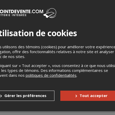
lade
a Ferme d’Orléans avec ragout de pommes de terres.
ruits de mer
ilisation de cookies
en
ENT
 utilisons des témoins (cookies) pour améliorer votre expérienc
entrer 15 minutes avant l'ouverture officielle des portes (Vous devez
gation, offrir des fonctionnalités relatives à notre site et analyser
privilège).
ic de nos sites.
liquant sur « Tout accepter », vous consentez à ce que nous utilis
pectacle inclut un repas, un accès au spectacle pour une personne. Il 
 les types de témoins. Des informations complémentaires se
es sont vendus en ligne uniquement et dans une quantité limitée, s'a
uvent dans nos
politiques de confidentialités
.
 remboursables.
et de spectacle en prévente, Le Cercle vous offre 20% de rabais pour
Gérer les préférences
Tout accepter
ps, non seulement le soir du spectacle). Ce forfait est valide sur pré
vez maintenant!