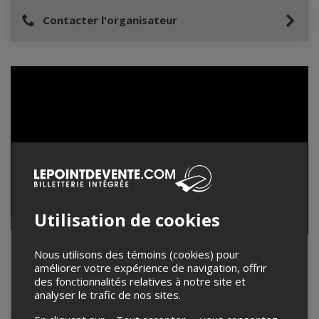
Contacter l'organisateur
Utilisation de cookies
Nous utilisons des témoins (cookies) pour
Chocolat
améliorer votre expérience de navigation, offrir
des fonctionnalités relatives à notre site et
Il y avait Chocolat, et puis il y a
Chocolat
.
analyser le trafic de nos sites.
D’abord un groupe qui bouillonnait d’une violence rock’n’roll
imprévisible, Chocolat charma la critique avec un EP