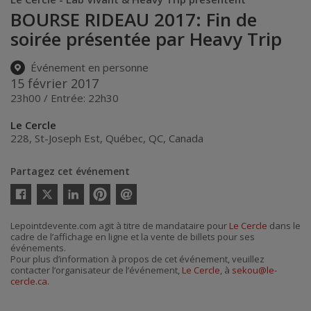
BOURSE RIDEAU 2017: Fin de
soirée présentée par Heavy Trip
Événement en personne
15 février 2017
23h00 / Entrée: 22h30
Le Cercle
228, St-Joseph Est
,
Québec
,
QC
,
Canada
Partagez cet événement
Twitter
Facebook
Linkedin
Pinterest
Envoyer
par
Lepointdevente.com agit à titre de mandataire pour
Le Cercle
dans le
courriel
cadre de l’affichage en ligne et la vente de billets pour ses
événements.
Pour plus d’information à propos de cet événement, veuillez
contacter l’organisateur de l’événement,
Le Cercle
, à
sekou@le-
cercle.ca
.