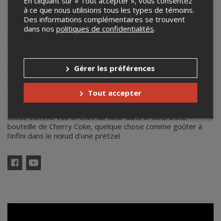
En cliquant sur « Tout accepter », vous consentez
éponyme à l’érotisme corrosif (2007) et le bien mis
Piano
à ce que nous utilisions tous les types de témoins.
Élégant
(2008), qui mariait romantisme alcalin et rock à la
Des informations complémentaires se trouvent
sauce yé-yé. Puis suivi
Tss Tss
(2014), disque dont le
dans nos
politiques de confidentialités
.
psychédélisme expansif et les répétitions façon kraut leur
valurent une reconnaissance à l’international et de
nombreuses tournées à l’étranger. Chocolat connait à
présent une deuxième mue. Sur
Rencontrez Looloo,
le groupe
Gérer les préférences
délaisse les dédales exploratoires pour donner dans un
hardo-franco-prog modal aux accents punks et folks.
Tout accepter
Ceux qui écoutent les bourdonnements de l’univers l’ont
depuis longtemps compris:
Rencontrer Looloo
, c’est quelque
chose comme voir le choc du futur dans le fond d’une
bouteille de Cherry Coke, quelque chose comme goûter à
l’infini dans le nœud d’une pretzel.
Facebook
YouTube