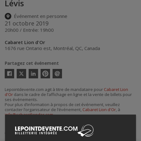
Lévis
Événement en personne
21 octobre 2019
20h00 / Entrée: 19h00
Cabaret Lion d'Or
1676 rue Ontario est
,
Montréal
,
QC
,
Canada
Partagez cet événement
Twitter
Facebook
Linkedin
Pinterest
Envoyer
par
courriel
Lepointdevente.com agit à titre de mandataire pour
Cabaret Lion
d'Or
dans le cadre de l’affichage en ligne et la vente de billets pour
ses événements.
Pour plus d’information à propos de cet événement, veuillez
contacter l’organisateur de l’événement,
Cabaret Lion d'Or
, à
info@cabaretliondor.com
.
Achat de billets