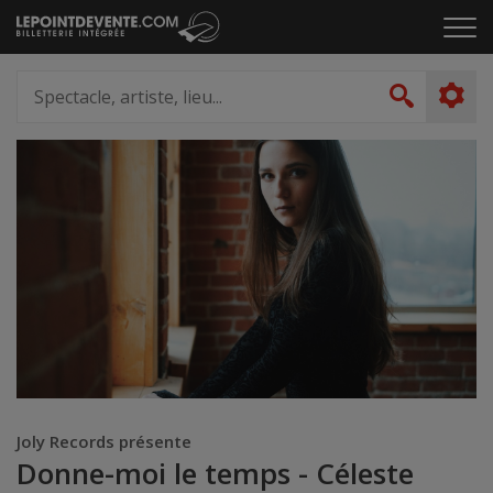
Passer
Cliq
au
pou
contenu
ouvr
Spectacle,
le
artiste,
Recher
men
lieu...
Joly Records présente
Donne-moi le temps - Céleste