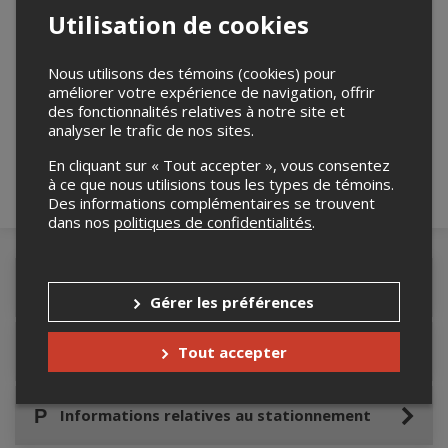
Utilisation de cookies
Nous utilisons des témoins (cookies) pour
Merci de confirmer que vous n'êtes pas un
améliorer votre expérience de navigation, offrir
robot ci-bas.
des fonctionnalités relatives à notre site et
analyser le trafic de nos sites.
En cliquant sur « Tout accepter », vous consentez
à ce que nous utilisions tous les types de témoins.
Des informations complémentaires se trouvent
dans nos
politiques de confidentialités
.
Détails de l'événement
Gérer les préférences
Accès au site de l'événement
Tout accepter
Informations relatives au stationnement