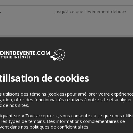
s
Jusqu'à ce que l'événement débute
Troilee & Moisilee 
Troilee et Moisilee sont les 
Gharana, communément appelée
ilisation de cookies
musique instrumentale classiqu
direction affectueuse de Pandi
cours intensifs
de tala
auprès d
elles sont maintenant sous la 
 utilisons des témoins (cookies) pour améliorer votre expérienc
Sarathy. Les « sœurs sarod » 
gation, offrir des fonctionnalités relatives à notre site et analyser
se sont produites lors de nom
ic de nos sites.
bénédictions de musiciens et d
liquant sur « Tout accepter », vous consentez à ce que nous utilis
produites pour The Dover Lane
 les types de témoins. Des informations complémentaires se
Music Foundation, New Delhi, M
uvent dans nos
politiques de confidentialités
Centre, Bengaluru ; Padma Vib
.
Concert by Aashish Khan Schoo