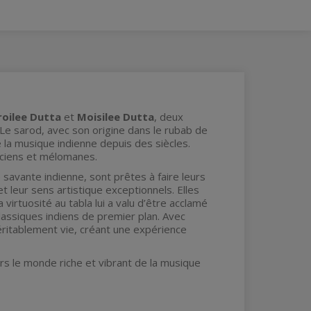
roilee Dutta
et
Moisilee Dutta
, deux
e sarod, avec son origine dans le rubab de
e la musique indienne depuis des siècles.
iciens et mélomanes.
savante indienne, sont prêtes à faire leurs
t leur sens artistique exceptionnels. Elles
la virtuosité au tabla lui a valu d’être acclamé
lassiques indiens de premier plan. Avec
éritablement vie, créant une expérience
s le monde riche et vibrant de la musique