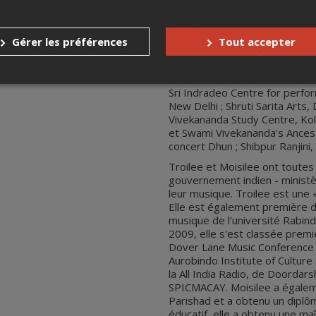
Kolkata ; Bhimpalas- Bharat Ra
de Bhimsen Joshi à Dharwad, K
Chowdhury House, Kolkata ; R
Gérer les préférences
Tout accepter
Fifth Note Global Centre of Ex
Kala Sanskriti Pratisthan, Gu
New Delhi ; Sarb Akal Music So
Sri Indradeo Centre for perfor
New Delhi ; Shruti Sarita Arts,
Vivekananda Study Centre, Kol
et Swami Vivekananda's Ancestr
concert Dhun ; Shibpur Ranjini
Troilee et Moisilee ont toutes
gouvernement indien - ministè
leur musique. Troilee est une
Elle est également première d
musique de l'université Rabin
2009, elle s'est classée premi
Dover Lane Music Conference 
Aurobindo Institute of Culture 
la All India Radio, de Doordars
SPICMACAY. Moisilee a égalem
Parishad et a obtenu un diplô
éducatif, elle a obtenu une ma