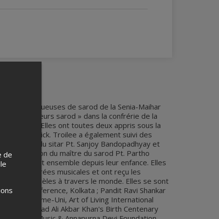
Dutta
deux jeunes joueuses de sarod de la Senia-Maihar
s les « sœurs sarod » dans la confrérie de la
e indienne. Elles ont toutes deux appris sous la
t Kamal Mallick. Troilee a également suivi des
u virtuose du sitar Pt. Sanjoy Bandopadhyay et
noble direction du maître du sarod Pt. Partho
e de
se produisent ensemble depuis leur enfance. Elles
 le
breuses soirées musicales et ont reçu les
e publics fidèles à travers le monde. Elles se sont
ions
 Music Conference, Kolkata ; Pandit Ravi Shankar
ilap, Royaume-Uni, Art of Living International
haushan Ustad Ali Akbar Khan's Birth Centenary
l of World Music & Annapurna Devi Foundation,