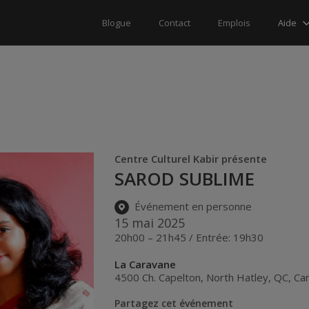
Aide
Blogue
Contact
Emplois
Centre Culturel Kabir présente
SAROD SUBLIME
Événement en personne
15 mai 2025
20h00 – 21h45 / Entrée: 19h30
La Caravane
4500 Ch. Capelton
,
North Hatley
,
QC
,
Ca
Partagez cet événement