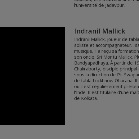
l'université de Jadavpur.
Indranil Mallick
Indranil Mallick, joueur de ta
soliste et accompagnateur. Iss
musique, il a reçu sa formation
son oncle, Sri Montu Mallick. P
Bandyapadhaya. À partir de 198
Chakraborty, disciple principa
sous la direction de Pt. Swapa
de tabla Luckhnow Gharana. Il 
où il est régulièrement prés
l'Inde. Il est titulaire d'une 
de Kolkata.