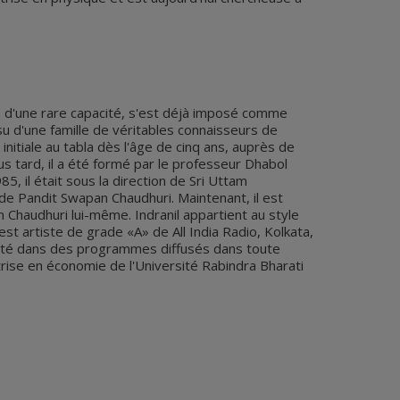
bla d'une rare capacité, s'est déjà imposé comme
u d'une famille de véritables connaisseurs de
 initiale au tabla dès l'âge de cinq ans, auprès de
lus tard, il a été formé par le professeur Dhabol
5, il était sous la direction de Sri Uttam
l de Pandit Swapan Chaudhuri. Maintenant, il est
n Chaudhuri lui-même. Indranil appartient au style
est artiste de grade «A» de All India Radio, Kolkata,
enté dans des programmes diffusés dans toute
maîtrise en économie de l'Université Rabindra Bharati