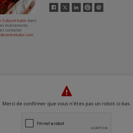
Twitter
Facebook
Linkedin
Pinterest
Envoyer
par
 Culturel Kabir
dans
courriel
r ses événements.
ez contacter
o@centrekabir.com
.
Merci de confirmer que vous n'êtes pas un robot ci-bas.