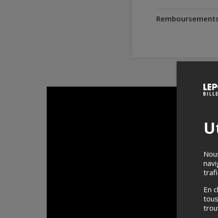
Remboursement
Ut
Nous
navi
traf
En c
tous
tro