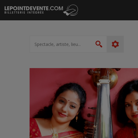
Passer
au
contenu
Spectacle,
artiste,
Rechercher
lieu...