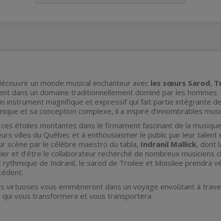
écouvrir un monde musical enchanteur avec
les sœurs Sarod
,
T
ent dans un domaine traditionnellement dominé par les hommes. L
 un instrument magnifique et expressif qui fait partie intégrante d
nique et sa conception complexe, il a inspiré d’innombrables mus
ces étoiles montantes dans le firmament fascinant de la musique 
urs villes du Québec et à enthousiasmer le public par leur talent e
ur scène par le célèbre maestro du tabla,
Indranil Mallick
, dont 
er et d’être le collaborateur recherché de nombreux musiciens c
ythmique de Indranil, le sarod de Troilee et Moisilee prendra v
cédent.
is virtuoses vous emmèneront dans un voyage envoûtant à traver
, qui vous transformera et vous transportera.