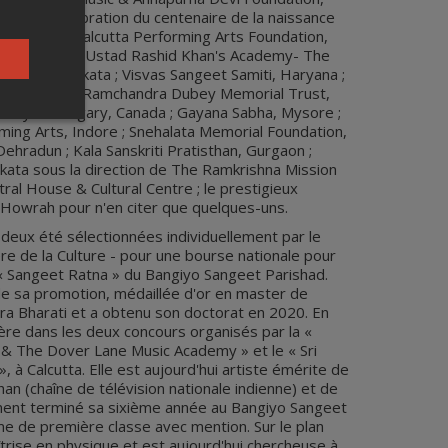
tna Pt. Célébration du centenaire de la naissance
arnataka ; Calcutta Performing Arts Foundation,
ang festival, Ustad Rashid Khan's Academy- The
cellence, Kolkata ; Visvas Sangeet Samiti, Haryana ;
rgaon ; Pandit Ramchandra Dubey Memorial Trust,
ciety de Calgary, Canada ; Gayana Sabha, Mysore ;
ming Arts, Indore ; Snehalata Memorial Foundation,
 Dehradun ; Kala Sanskriti Pratisthan, Gurgaon ;
kata sous la direction de The Ramkrishna Mission
al House & Cultural Centre ; le prestigieux
, Howrah pour n'en citer que quelques-uns.
 deux été sélectionnées individuellement par le
re de la Culture - pour une bourse nationale pour
 « Sangeet Ratna » du Bangiyo Sangeet Parishad.
e sa promotion, médaillée d'or en master de
dra Bharati et a obtenu son doctorat en 2020. En
ère dans les deux concours organisés par la «
& The Dover Lane Music Academy » et le « Sri
», à Calcutta. Elle est aujourd'hui artiste émérite de
han (chaîne de télévision nationale indienne) et de
ent terminé sa sixième année au Bangiyo Sangeet
me de première classe avec mention. Sur le plan
îtrise en physique et est aujourd'hui chercheuse à