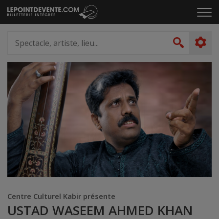
Passer
Cliq
au
pou
contenu
ouvr
Spectacle,
le
artiste,
Recher
men
lieu...
Centre Culturel Kabir présente
USTAD WASEEM AHMED KHAN