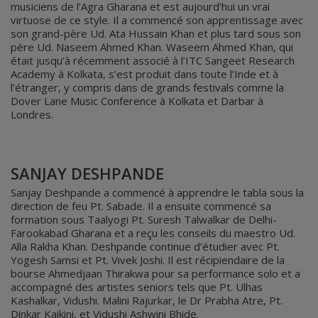
musiciens de l’Agra Gharana et est aujourd’hui un vrai
virtuose de ce style. Il a commencé son apprentissage avec
son grand-père Ud. Ata Hussain Khan et plus tard sous son
père Ud. Naseem Ahmed Khan. Waseem Ahmed Khan, qui
était jusqu’à récemment associé à l’ITC Sangeet Research
Academy à Kolkata, s’est produit dans toute l’Inde et à
l’étranger, y compris dans de grands festivals comme la
Dover Lane Music Conference à Kolkata et Darbar à
Londres.
SANJAY DESHPANDE
Sanjay Deshpande a commencé à apprendre le tabla sous la
direction de feu Pt. Sabade. Il a ensuite commencé sa
formation sous Taalyogi Pt. Suresh Talwalkar de Delhi-
Farookabad Gharana et a reçu les conseils du maestro Ud.
Alla Rakha Khan. Deshpande continue d’étudier avec Pt.
Yogesh Samsi et Pt. Vivek Joshi. Il est récipiendaire de la
bourse Ahmedjaan Thirakwa pour sa performance solo et a
accompagné des artistes seniors tels que Pt. Ulhas
Kashalkar, Vidushi. Malini Rajurkar, le Dr Prabha Atre, Pt.
Dinkar Kaikini, et Vidushi Ashwini Bhide.