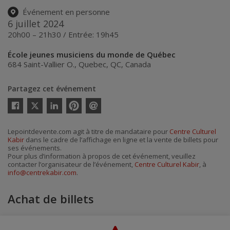
Événement en personne
6 juillet 2024
20h00 – 21h30 / Entrée: 19h45
École jeunes musiciens du monde de Québec
684 Saint-Vallier O.
,
Quebec
,
QC
,
Canada
Partagez cet événement
Twitter
Facebook
Linkedin
Pinterest
Envoyer
par
courriel
Lepointdevente.com agit à titre de mandataire pour
Centre Culturel
Kabir
dans le cadre de l’affichage en ligne et la vente de billets pour
ses événements.
Pour plus d’information à propos de cet événement, veuillez
contacter l’organisateur de l’événement,
Centre Culturel Kabir
, à
info@centrekabir.com
.
Achat de billets