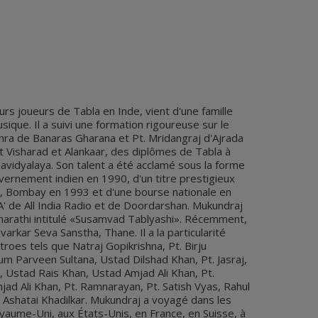
urs joueurs de Tabla en Inde, vient d'une famille
que. Il a suivi une formation rigoureuse sur le
shra de Banaras Gharana et Pt. Mridangraj d'Ajrada
t Visharad et Alankaar, des diplômes de Tabla à
avidyalaya. Son talent a été acclamé sous la forme
vernement indien en 1990, d'un titre prestigieux
 Bombay en 1993 et ​​d'une bourse nationale en
'A' de All India Radio et de Doordarshan. Mukundraj
en marathi intitulé «Susamvad Tablyashi». Récemment,
avarkar Seva Sanstha, Thane. Il a la particularité
oes tels que Natraj Gopikrishna, Pt. Birju
m Parveen Sultana, Ustad Dilshad Khan, Pt. Jasraj,
m, Ustad Rais Khan, Ustad Amjad Ali Khan, Pt.
ad Ali Khan, Pt. Ramnarayan, Pt. Satish Vyas, Rahul
Ashatai Khadilkar. Mukundraj a voyagé dans les
yaume-Uni, aux États-Unis, en France, en Suisse, à