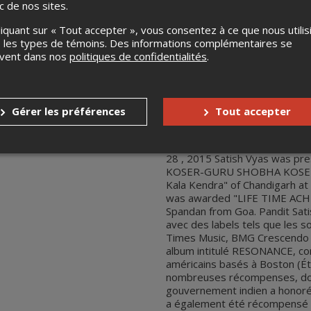
at Tagore Theatre, Chandigar
ic de nos sites.
ACHIEVEMENT AWARD" by a pre
Pandit Satish Vyas has a numbe
liquant sur « Tout accepter », vous consentez à ce que nous utilis
UK-based Navras Records, Mu
 les types de témoins. Des informations complémentaires se
Music. Recently Sony Music h
uvent dans nos
politiques de confidentialités
.
partly composed by Satish Vy
Musicians. Satish Vyas has be
are mentioned below. The Gov
with Padma Shri in 2003. He 
Gérer les préférences
Tout accepter
Rashtriya Sanman" by Kumar G
2015 Satish Vyas was honore
SANGEET PURASKAR by Pimpri-
28 , 2015 Satish Vyas was pr
KOSER-GURU SHOBHA KOSER AW
Kala Kendra" of Chandigarh at
was awarded "LIFE TIME ACH
Spandan from Goa. Pandit Sati
avec des labels tels que les 
Times Music, BMG Crescendo e
album intitulé RESONANCE, com
américains basés à Boston (Ét
nombreuses récompenses, don
gouvernement indien a honoré 
a également été récompensé 