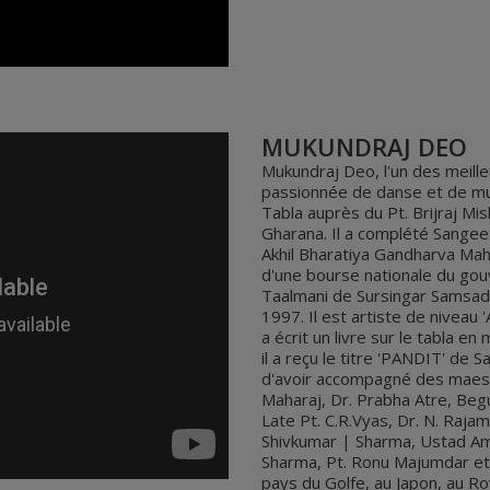
MUKUNDRAJ DEO
Mukundraj Deo, l'un des meille
passionnée de danse et de musi
Tabla auprès du Pt. Brijraj Mi
Gharana. Il a complété Sangee
Akhil Bharatiya Gandharva Mah
d'une bourse nationale du gou
Taalmani de Sursingar Samsad,
1997. Il est artiste de niveau 
a écrit un livre sur le tabla 
il a reçu le titre 'PANDIT' de S
d'avoir accompagné des maestr
Maharaj, Dr. Prabha Atre, Begu
Late Pt. C.R.Vyas, Dr. N. Raja
Shivkumar | Sharma, Ustad Amj
Sharma, Pt. Ronu Majumdar et 
pays du Golfe, au Japon, au Ro