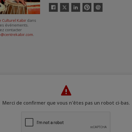
Twitter
Facebook
Linkedin
Pinterest
Envoyer
par
 Culturel Kabir
dans
courriel
r ses événements.
ez contacter
o@centrekabir.com
.
Merci de confirmer que vous n'êtes pas un robot ci-bas.