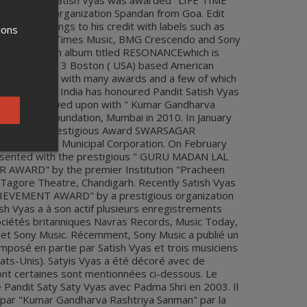
h. Recently Satish Vyas was awarded "LIFE TIME
stigious organization Spandan from Goa. Edit
r of recordings to his credit with labels such as
ions
sic Today, Times Music, BMG Crescendo and Sony
as released an album titled RESONANCEwhich is
as along with 3 Boston ( USA) based American
en decorated with many awards and a few of which
ernment Of India has honoured Pandit Satish Vyas
is also bestowed upon with " Kumar Gandharva
andharva Foundation, Mumbai in 2010. In January
d with the prestigious Award SWARSAGAR
Chinchwad Municipal Corporation. On February
esented with the prestigious " GURU MADAN LAL
ARD" by the premier Institution "Pracheen
 Tagore Theatre, Chandigarh. Recently Satish Vyas
IEVEMENT AWARD" by a prestigious organization
sh Vyas a à son actif plusieurs enregistrements
sociétés britanniques Navras Records, Music Today,
t Sony Music. Récemment, Sony Music a publié un
posé en partie par Satish Vyas et trois musiciens
ats-Unis). Satyis Vyas a été décoré avec de
t certaines sont mentionnées ci-dessous. Le
Pandit Saty Saty Vyas avec Padma Shri en 2003. Il
par "Kumar Gandharva Rashtriya Sanman" par la