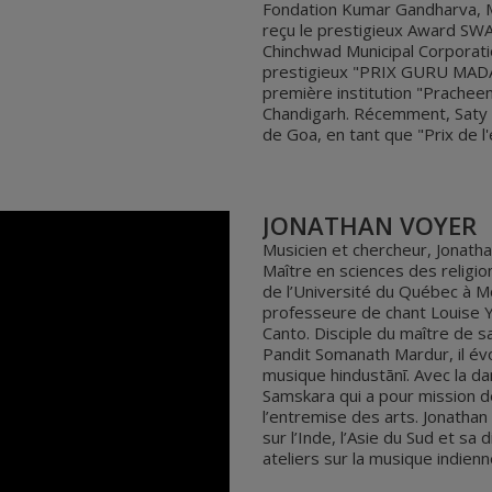
Fondation Kumar Gandharva, M
reçu le prestigieux Award 
Chinchwad Municipal Corporatio
prestigieux "PRIX GURU MA
première institution "Prachee
Chandigarh. Récemment, Saty 
de Goa, en tant que "Prix de l
JONATHAN VOYER
Musicien et chercheur, Jonath
Maître en sciences des religi
de l’Université du Québec à Mo
professeure de chant Louise Ya
Canto. Disciple du maître de s
Pandit Somanath Mardur, il évol
musique hindustānī. Avec la da
Samskara qui a pour mission d
l’entremise des arts. Jonatha
sur l’Inde, l’Asie du Sud et sa
ateliers sur la musique indienn