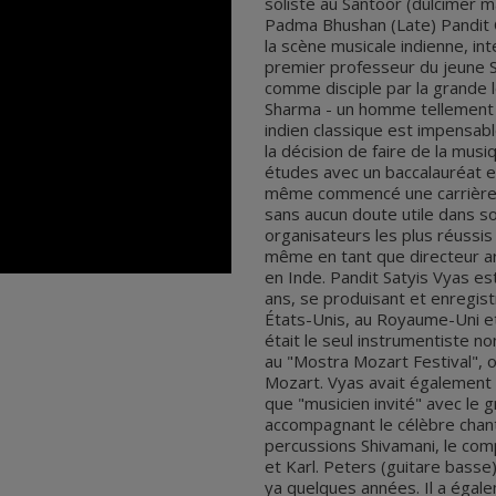
soliste au Santoor (dulcimer ma
Padma Bhushan (Late) Pandit C
la scène musicale indienne, int
premier professeur du jeune S
comme disciple par la grande
Sharma - un homme tellement i
indien classique est impensabl
la décision de faire de la mus
études avec un baccalauréat et
même commencé une carrière d
sans aucun doute utile dans so
organisateurs les plus réussis
même en tant que directeur a
en Inde. Pandit Satyis Vyas es
ans, se produisant et enregis
États-Unis, au Royaume-Uni et 
était le seul instrumentiste non
au "Mostra Mozart Festival", 
Mozart. Vyas avait également
que "musicien invité" avec le 
accompagnant le célèbre chan
percussions Shivamani, le comp
et Karl. Peters (guitare basse)
ya quelques années. Il a égale