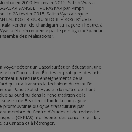
umbai en 2010. En janvier 2015, Satish Vyas a
SWARSAGAR SANGEET PURASKAR par Pimpri-
n. Le 28 février 2015, Satish Vyas a reçu le
DAN LAL KOSER-GURU SHOBHA KOSER" de la
n Kala Kendra" de Chandigarh au Tagore Theatre, à
Vyas a été récompensé par le prestigieux Spandan
'ensembe des réalisations".
an Voyer détient un Baccalauréat en éducation, une
ons et un Doctorat en Études et pratiques des arts
ntréal. Il a reçu les enseignements de la
rd qui lui a transmis la technique du chant Bel
antoor Pandit Satish Vyas et du maître de chant
ue aujourd’hui dans la riche tradition de la
nseuse Julie Beaulieu, il fonde la compagnie
e promouvoir le dialogue transculturel par
n est membre du Centre d’études et de recherche
 diaspora (CERIAS), il présente des concerts et des
e au Canada et à l’étranger.