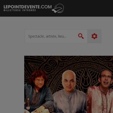
Passer
au
contenu
Spectacle,
artiste,
Rechercher
lieu...