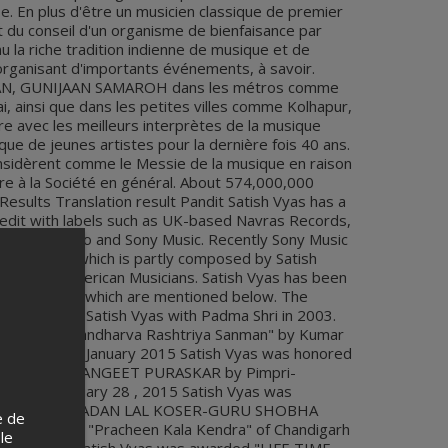
 En plus d'être un musicien classique de premier
t du conseil d'un organisme de bienfaisance par
mu la riche tradition indienne de musique et de
organisant d'importants événements, à savoir.
, GUNIJAAN SAMAROH dans les métros comme
i, ainsi que dans les petites villes comme Kolhapur,
e avec les meilleurs interprètes de la musique
 que de jeunes artistes pour la dernière fois 40 ans.
onsidèrent comme le Messie de la musique en raison
ère à la Société en général. About 574,000,000
Results Translation result Pandit Satish Vyas has a
redit with labels such as UK-based Navras Records,
G Crescendo and Sony Music. Recently Sony Music
 RESONANCEwhich is partly composed by Satish
A) based American Musicians. Satish Vyas has been
nd a few of which are mentioned below. The
red Pandit Satish Vyas with Padma Shri in 2003.
th " Kumar Gandharva Rashtriya Sanman" by Kumar
 in 2010. In January 2015 Satish Vyas was honored
 SWARSAGAR SANGEET PURASKAR by Pimpri-
on. On February 28 , 2015 Satish Vyas was
gious " GURU MADAN LAL KOSER-GURU SHOBHA
e de
Institution "Pracheen Kala Kendra" of Chandigarh
 le