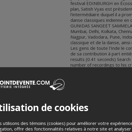
festival EDINBURGH en Écosse.
plan, Satish Vyas est présiden
l'intermédiaire duquel il a pro
danse classiques indienne en 
GUNIDAS SANGEET SAMMELAN
Mumbai, Delhi, Kolkata, Chenna
Nagpur, Vadodara, Pune, Indor
classique et de la danse, ainsi
Les gens de toute l'Inde le c
de sa contribution à part enti
results (0.41 seconds) Search 
number of recordings to his c
Music Today, Times Music, BM
has released an album titled
Vyas along with 3 Boston ( US
decorated with many awards a
Government Of India has honou
He is also bestowed upon wi
ilisation de cookies
Gandharva Foundation, Mumbai
with the prestigious Award
Chinchwad Municipal Corporati
presented with the presti
 utilisons des témoins (cookies) pour améliorer votre expérienc
KOSER AWARD" by the premier 
gation, offrir des fonctionnalités relatives à notre site et analyser