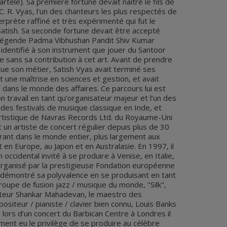
rtelé). Sa première fortune devait naître le fils de
. R. Vyas, l'un des chanteurs les plus respectés de
erprète raffiné et très expérimenté qui fut le
atish. Sa seconde fortune devait être accepté
 légende Padma Vibhushan Pandit Shiv Kumar
dentifié à son instrument que jouer du Santoor
e sans sa contribution à cet art. Avant de prendre
ique son métier, Satish Vyas avait terminé ses
 une maîtrise en sciences et gestion, et avait
ans le monde des affaires. Ce parcours lui est
n travail en tant qu’organisateur majeur et l’un des
 des festivals de musique classique en Inde, et
rtistique de Navras Records Ltd. du Royaume-Uni
t un artiste de concert régulier depuis plus de 30
trant dans le monde entier, plus largement aux
en Europe, au Japon et en Australasie. En 1997, il
 occidental invité à se produire à Venise, en Italie,
organisé par la prestigieuse Fondation européenne
 démontré sa polyvalence en se produisant en tant
groupe de fusion jazz / musique du monde, "Silk",
teur Shankar Mahadevan, le maestro des
ositeur / pianiste / clavier bien connu, Louis Banks
 lors d’un concert du Barbican Centre à Londres il
ment eu le privilège de se produire au célèbre