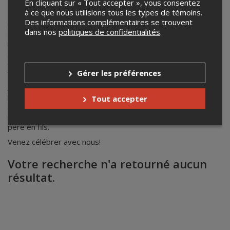
En cliquant sur « Tout accepter », vous consentez
Les 5 à 7 festifs de l'OSD
à ce que nous utilisions tous les types de témoins.
Des informations complémentaires se trouvent
Chaque saison, l’OSD vous invite à trois 5 à 7 tout en
dans nos
politiques de confidentialités
.
musique à la Denim Swift. Ambiance décontractée et festive,
menu musical spécialement concocté par notre chef,
gourmandises, bières, vins, discussions, quiz et bonne
compagnie: tous les ingrédients sont là pour vous divertir et
Gérer les préférences
vous en mettre plein les oreilles!
Accompagné de ses convives, Julien Proulx se fait
l’animateur de ces soirées et vous plonge dans des univers
Tout accepter
allant de Bach à la musique française, en passant par les
influences afro-cubaines, le tango et les compositeurs de
père en fils.
Venez célébrer avec nous!
Votre recherche n'a retourné aucun
résultat.