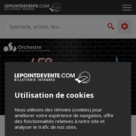
Passer
Cliq
au
pou
contenu
ouvr
Spectacle,
le
artiste,
Recher
men
lieu...
Utilisation de cookies
Nous utilisons des témoins (cookies) pour
améliorer votre expérience de navigation, offrir
des fonctionnalités relatives à notre site et
Causeries musicales
analyser le trafic de nos sites.