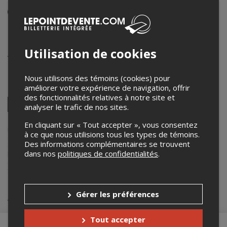
Événement en personne
6 juin 2024
20h00 – 22h00 / Entrée: 19h15
Utilisation de cookies
Aux angles ronds
5333 boulevard Saint-Laurent
,
Montréal
,
QC
,
Canada
Nous utilisons des témoins (cookies) pour
améliorer votre expérience de navigation, offrir
Partagez cet événement
des fonctionnalités relatives à notre site et
Twitter
analyser le trafic de nos sites.
Facebook
Linkedin
Pinterest
Envoyer
par
En cliquant sur « Tout accepter », vous consentez
courriel
Lepointdevente.com agit à titre de mandataire pour
francois duray
à ce que nous utilisions tous les types de témoins.
dans le cadre de l’affichage en ligne et la vente de billets pour ses
Des informations complémentaires se trouvent
événements.
dans nos
politiques de confidentialités
.
Pour plus d’information à propos de cet événement, veuillez
contacter l’organisateur de l’événement,
francois duray
, à
fduray@outlook.com
.
Achat de billets
Gérer les préférences
Tout accepter