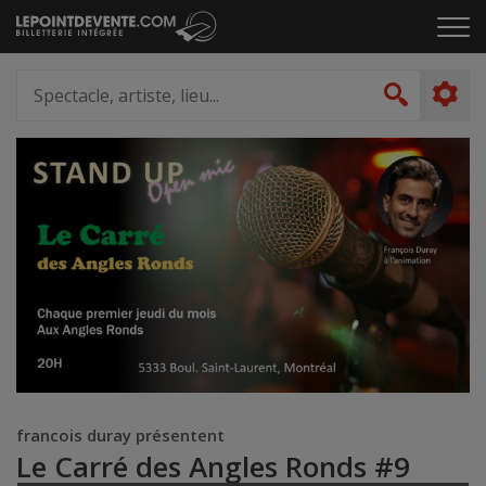
Passer
Cliq
au
pou
contenu
ouvr
Spectacle,
le
artiste,
Recher
men
lieu...
francois duray présentent
Le Carré des Angles Ronds #9