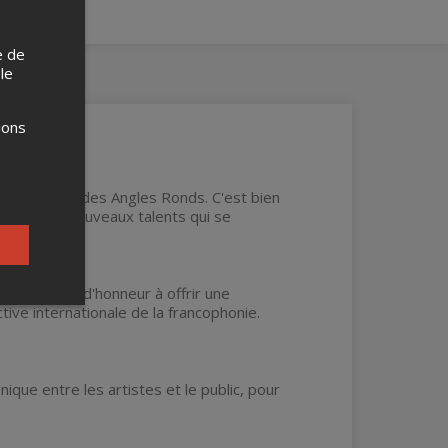
e de
 le
ions
e au Carré des Angles Ronds. C'est bien
és et des nouveaux talents qui se
ns un point d'honneur à offrir une
ve internationale de la francophonie.
nique entre les artistes et le public, pour