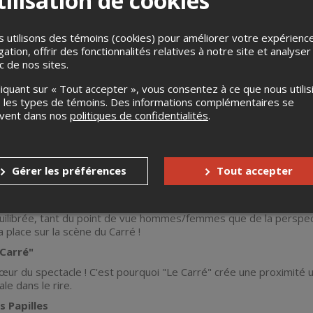
ilisation de cookies
 utilisons des témoins (cookies) pour améliorer votre expérienc
gation, offrir des fonctionnalités relatives à notre site et analyser
ic de nos sites.
liquant sur « Tout accepter », vous consentez à ce que nous utilis
 les types de témoins. Des informations complémentaires se
uvent dans nos
politiques de confidentialités
.
les Ronds : Rire Assuré à Chaque Premier Jeudi du Mois !
udi du mois, ne manque pas notre soirée STAND UP exceptionnell
ic, c'est une expérience inoubliable avec des comédiens chevronn
faire rire.
Gérer les préférences
Tout accepter
Tous
s Ronds, nous croyons en la diversité. C'est pourquoi nous metto
uilibrée, tant du point de vue hommes/femmes que de la perspecti
 place sur la scène du Carré !
 Carré"
 cœur du spectacle ! C'est pourquoi "Le Carré" crée une proximité u
le dans le rire.
s Papilles