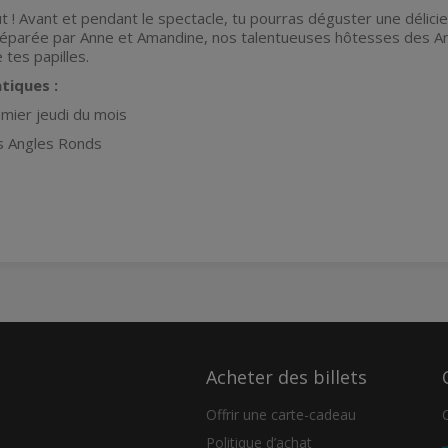
ut ! Avant et pendant le spectacle, tu pourras déguster une délici
parée par Anne et Amandine, nos talentueuses hôtesses des Angl
e tes papilles.
tiques :
mier jeudi du mois
s Angles Ronds
Acheter des billets
Offrir une carte-cadeau
Politique d’achat