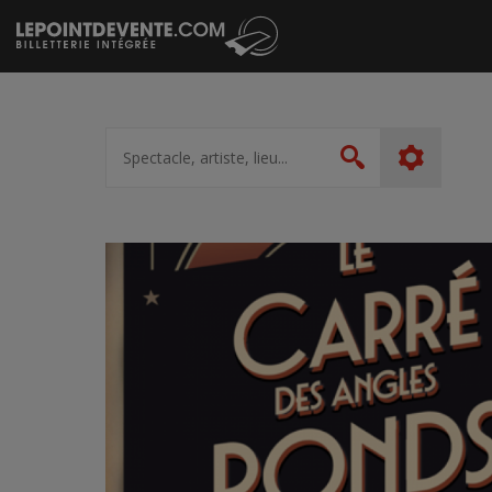
Passer
au
contenu
Spectacle,
artiste,
Rechercher
lieu...