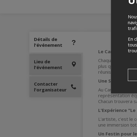
Ut
Nous
navi
traf
En c
Détails de
tous
l'événement
tro
Le Carré des Ang
Chaque premier je
Lieu de
plus qu'un open m
l'événement
réunissent pour te 
Une Scène pour 
Contacter
l'organisateur
Au Carré des Angle
représentation éq
Chacun trouvera sa
L'Expérience "Le
L'artiste, c'est le
une immersion tota
Un Festin pour le