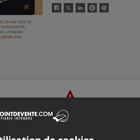
Twitter
Facebook
Linkedin
Pinterest
Envoyer
par
ois duray
dans le
courriel
es événements.
ez contacter
utlook.com
.
Merci de confirmer que vous n'êtes pas un robot ci-bas.